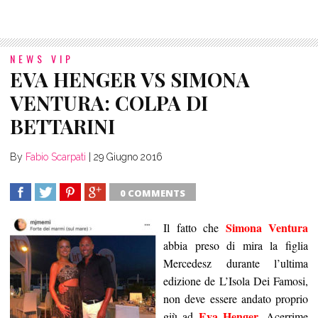
NEWS VIP
EVA HENGER VS SIMONA
VENTURA: COLPA DI
BETTARINI
By
Fabio Scarpati
|
29 Giugno 2016
0 COMMENTS
SHARE
TWEET
SHARE
SHARE
Simona Ventura
Il fatto che
abbia preso di mira la figlia
Mercedesz durante l’ultima
edizione de L’Isola Dei Famosi,
non deve essere andato proprio
Eva Henger
giù ad
. Acerrime