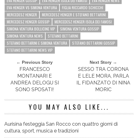
EVA HENGER GOSSIP
EVA HENGER ISOLA DEI FAMOSI
EVA HENGER NEWS
EVA HENGER VS SIMONA VENTURA
FIGLIA RICCARDO SCHICCHI
MERCEDESZ HENGER
MERCEDESZ HENGER E STEFANO BETTARINI
MERCEDESZ HENGER GOSSIP
MERCEDESZ HENGER ISOLA DEI FAMOSI
SIMONA VENTURA BOLLICINE VIP
SIMONA VENTURA GOSSIP
SIMONA VENTURA NEWS
STEFANO BETTARINI
STEFANO BETTARINI E SIMONA VENTURA
STEFANO BETTARINI GOSSIP
STEFANO BETTARINI NEWS VIP
← Previous Story
Next Story →
FRANCESCO
SESSO TRA CORONA
MONTANARI E
E LELE MORA, PARLA
ANDREA DELOGU SI
IL FIDANZATO DI NINA
SONO SPOSATI!
MORIC
YOU MAY ALSO LIKE...
Aurisina festeggia San Rocco con quattro giorni di
cultura, sport, musica e tradizioni