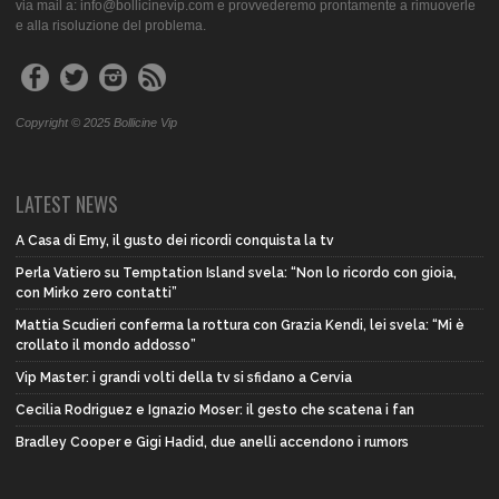
via mail a: info@bollicinevip.com e provvederemo prontamente a rimuoverle
e alla risoluzione del problema.
Copyright © 2025 Bollicine Vip
LATEST NEWS
A Casa di Emy, il gusto dei ricordi conquista la tv
Perla Vatiero su Temptation Island svela: “Non lo ricordo con gioia,
con Mirko zero contatti”
Mattia Scudieri conferma la rottura con Grazia Kendi, lei svela: “Mi è
crollato il mondo addosso”
Vip Master: i grandi volti della tv si sfidano a Cervia
Cecilia Rodriguez e Ignazio Moser: il gesto che scatena i fan
Bradley Cooper e Gigi Hadid, due anelli accendono i rumors