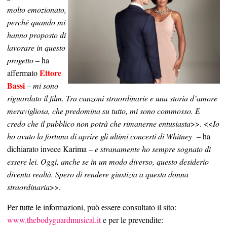
molto emozionato,
perché quando mi
hanno proposto di
lavorare in questo
progetto
– ha
Ettore
affermato
Bassi
–
mi sono
riguardato il film. Tra canzoni straordinarie e una storia d’amore
meravigliosa, che predomina su tutto, mi sono commosso. E
credo che il pubblico non potrà che rimanerne entusiasta
>>. <<
Io
ho avuto la fortuna di aprire gli ultimi concerti di Whitney
– ha
dichiarato invece Karima –
e stranamente ho sempre sognato di
essere lei. Oggi, anche se in un modo diverso, questo desiderio
diventa realtà. Spero di rendere giustizia a questa donna
straordinaria
>>.
Per tutte le informazioni, può essere consultato il sito:
www.thebodyguardmusical.it
e per le prevendite: