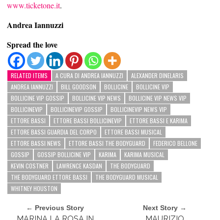
www.ticketone.it
.
Andrea Iannuzzi
Spread the love
RELATED ITEMS
A CURA DI ANDREA IANNUZZI
ALEXANDER DINELARIS
ANDREA IANNUZZI
BILL GOODSON
BOLLICINE
BOLLICINE VIP
BOLLICINE VIP GOSSIP
BOLLICINE VIP NEWS
BOLLICINE VIP NEWS VIP
BOLLICINEVIP
BOLLICINEVIP GOSSIP
BOLLICINEVIP NEWS VIP
ETTORE BASSI
ETTORE BASSI BOLLICINEVIP
ETTORE BASSI E KARIMA
ETTORE BASSI GUARDIA DEL CORPO
ETTORE BASSI MUSICAL
ETTORE BASSI NEWS
ETTORE BASSI THE BODYGUARD
FEDERICO BELLONE
GOSSIP
GOSSIP BOLLICINE VIP
KARIMA
KARIMA MUSICAL
KEVIN COSTNER
LAWRENCE KASDAN
THE BODYGUARD
THE BODYGUARD ETTORE BASSI
THE BODYGUARD MUSICAL
WHITNEY HOUSTON
← Previous Story
Next Story →
MARINA LA ROSA IN
MAURIZIO