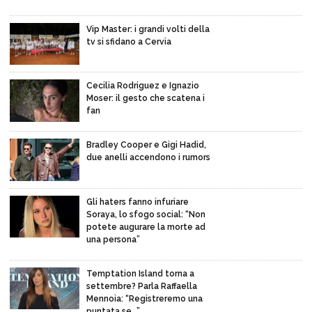
Vip Master: i grandi volti della
tv si sfidano a Cervia
Cecilia Rodriguez e Ignazio
Moser: il gesto che scatena i
fan
Bradley Cooper e Gigi Hadid,
due anelli accendono i rumors
Gli haters fanno infuriare
Soraya, lo sfogo social: “Non
potete augurare la morte ad
una persona”
Temptation Island torna a
settembre? Parla Raffaella
Mennoia: “Registreremo una
puntata se…”