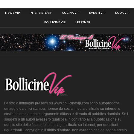
NEWS VIP
INTERVISTE VIP
CUCINA VIP
EVENTI VIP
LOOK VIP
BOLLICINE VIP
I PARTNER
Le foto o immagini presenti su www.bollicinevip.com sono autoprodotte,
omaggio da uffici stampa, riprese da social media o situate su internet e
costituite da materiale largamente diffuso e ritenuto di pubblico dominio. Se i
soggetti o gli autori avessero qualcosa in contrario alla pubblicazione su
questo sito delle foto o delle immagini situate su Internet, per questioni
riguardanti il copyright o il diritto d’autore, non avranno che da segnalarcelo