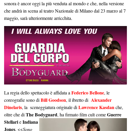
sonora è ancor oggi la più venduta al mondo e che, nella versione
che andrà in scena al teatro Nazionale di Milano dal 23 marzo al 7
maggio, sarà ulteriormente arricchita.
Federico Bellone
La regia dello spettacolo è affidata a
, le
Bill Goodson
Alexander
coreografie sono di
, il ibretto di
Dinelaris
Lawrence Kasdan
, la sceneggiatura originale di
che,
The Bodyguard
Guerre
oltre che di
, ha
firmato film cult come
Stellari
Indiana
e
Jones
. <<
Sono