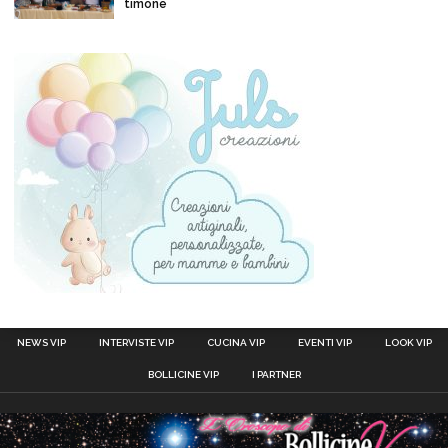
timone
NEWS VIP
INTERVISTE VIP
CUCINA VIP
EVENTI VIP
LOOK VIP
BOLLICINE VIP
I PARTNER