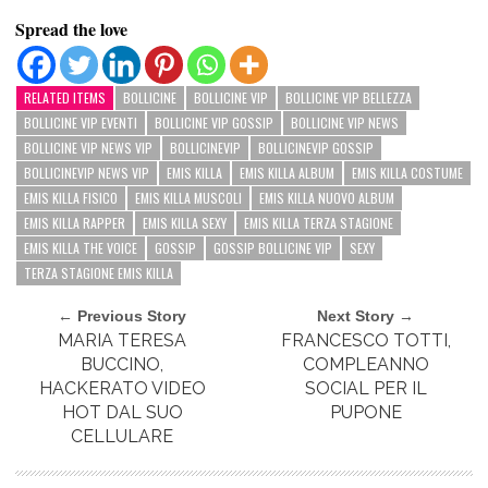
Spread the love
RELATED ITEMS
BOLLICINE
BOLLICINE VIP
BOLLICINE VIP BELLEZZA
BOLLICINE VIP EVENTI
BOLLICINE VIP GOSSIP
BOLLICINE VIP NEWS
BOLLICINE VIP NEWS VIP
BOLLICINEVIP
BOLLICINEVIP GOSSIP
BOLLICINEVIP NEWS VIP
EMIS KILLA
EMIS KILLA ALBUM
EMIS KILLA COSTUME
EMIS KILLA FISICO
EMIS KILLA MUSCOLI
EMIS KILLA NUOVO ALBUM
EMIS KILLA RAPPER
EMIS KILLA SEXY
EMIS KILLA TERZA STAGIONE
EMIS KILLA THE VOICE
GOSSIP
GOSSIP BOLLICINE VIP
SEXY
TERZA STAGIONE EMIS KILLA
← Previous Story
Next Story →
MARIA TERESA
FRANCESCO TOTTI,
BUCCINO,
COMPLEANNO
HACKERATO VIDEO
SOCIAL PER IL
HOT DAL SUO
PUPONE
CELLULARE