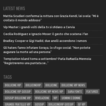
LATEST NEWS
Mattia Scudieri conferma la rottura con Grazia Kendi, lei svela: “Mi è
crollato il mondo addosso”
Vip Master: i grandi volti della tv si sfidano a Cervia
Cecilia Rodriguez e Ignazio Moser: il gesto che scatena i fan
Bradley Cooper e Gigi Hadid, due anelli accendono i rumors
Gli haters fanno infuriare Soraya, lo sfogo social: “Non potete
augurare la morte ad una persona”
Temptation Island torna a settembre? Parla Raffaella Mennoia:
“Registreremo una puntata se…”
TAGS
BOLLICINE VIP
BOLLICINEVIP
BOLLICINE
BOLLICINE VIP NEWS
BOLLICINE VIP GOSSIP
BOLLICINE VIP NEWS VIP
SARA FONTE
FEATURED
GOSSIP BOLLICINE VIP
RIVELAZIONI
VIP
UOMINI E DONNE
GRANDE FRATELLO VIP
GOSSIP
BOLLICINEVIP GOSSIP
GF VIP