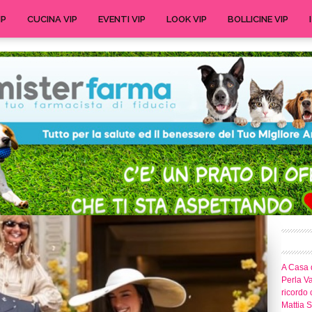
IP
CUCINA VIP
EVENTI VIP
LOOK VIP
BOLLICINE VIP
A Casa d
Perla Va
ricordo 
Mattia S