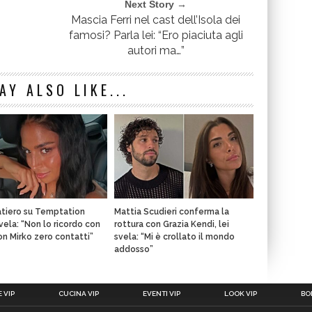
Next Story →
Mascia Ferri nel cast dell’Isola dei
famosi? Parla lei: “Ero piaciuta agli
autori ma…”
AY ALSO LIKE...
atiero su Temptation
Mattia Scudieri conferma la
svela: “Non lo ricordo con
rottura con Grazia Kendi, lei
con Mirko zero contatti”
svela: “Mi è crollato il mondo
addosso”
 VIP
CUCINA VIP
EVENTI VIP
LOOK VIP
BOL