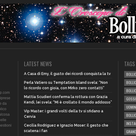
LATEST NEWS
TAGS
A Casa di Emy, il gusto dei ricordi conquista la tv
BOLLIC
BOLLI
Perla Vatiero su Temptation Island svela: “Non
lo ricordo con gioia, con Mirko zero contatti”
BOLLI
ip.com
Mattia Scudieri conferma la rottura con Grazia
riprese
GOSSI
Kendi, lei svela: “Mi è crollato il mondo addosso”
te da
UOMIN
lico
Vip Master: i grandi volti della tv si sfidano a
alcosa
BOLLI
Cervia
delle
INST
uestioni
Cecilia Rodriguez e Ignazio Moser: il gesto che
scatena i fan
GRAND