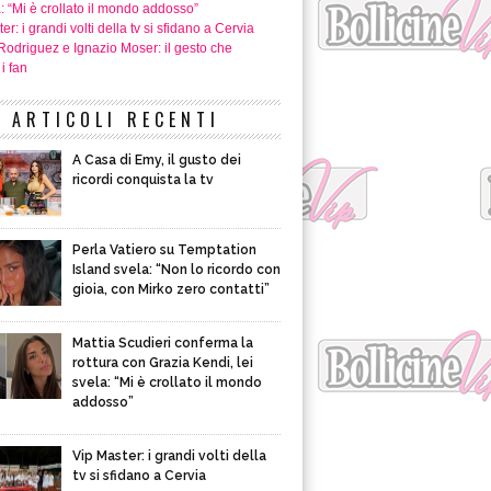
a: “Mi è crollato il mondo addosso”
er: i grandi volti della tv si sfidano a Cervia
Rodriguez e Ignazio Moser: il gesto che
i fan
ARTICOLI RECENTI
A Casa di Emy, il gusto dei
ricordi conquista la tv
Perla Vatiero su Temptation
Island svela: “Non lo ricordo con
gioia, con Mirko zero contatti”
Mattia Scudieri conferma la
rottura con Grazia Kendi, lei
svela: “Mi è crollato il mondo
addosso”
Vip Master: i grandi volti della
tv si sfidano a Cervia