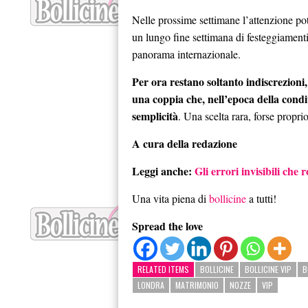
Nelle prossime settimane l’attenzione pot
un lungo fine settimana di festeggiamenti d
panorama internazionale.
Per ora restano soltanto indiscrezioni
una coppia che, nell’epoca della condi
semplicità
. Una scelta rara, forse propr
A cura della redazione
Leggi anche:
Gli errori invisibili che 
Una vita piena di
bollicine
a tutti!
Spread the love
RELATED ITEMS
BOLLICINE
BOLLICINE VIP
B
LONDRA
MATRIMONIO
NOZZE
VIP