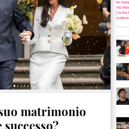
lei svel
Vip Mast
Cecilia 
scatena 
l suo matrimonio
è successo?