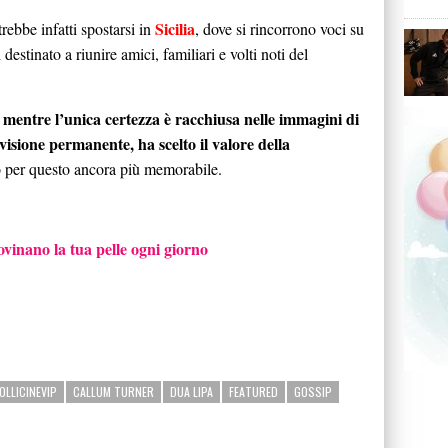
Sicilia
rebbe infatti spostarsi in
, dove si rincorrono voci su
estinato a riunire amici, familiari e volti noti del
, mentre l’unica certezza è racchiusa nelle immagini di
visione permanente, ha scelto il valore della
io per questo ancora più memorabile.
rovinano la tua pelle ogni giorno
OLLICINEVIP
CALLUM TURNER
DUA LIPA
FEATURED
GOSSIP