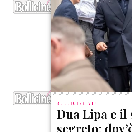
BOLLICINE VIP
Dua Lipa e i
segreto: dov’