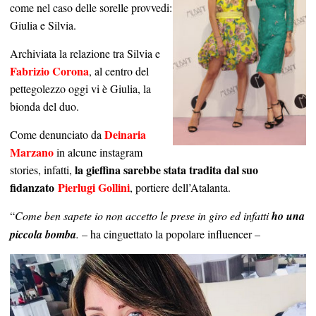
come nel caso delle sorelle provvedi:
Giulia e Silvia.
Archiviata la relazione tra Silvia e
Fabrizio Corona
, al centro del
pettegolezzo oggi vi è Giulia, la
bionda del duo.
Deinaria
Come denunciato da
Marzano
in alcune instagram
la gieffina sarebbe stata tradita dal suo
stories, infatti,
fidanzato
Pierlugi Gollini
, portiere dell’Atalanta.
“
Come ben sapete io non accetto le prese in giro ed infatti
ho una
piccola bomba
.
– ha cinguettato la popolare influencer –