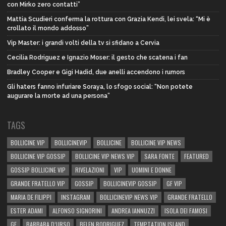
con Mirko zero contatti”
Mattia Scudieri conferma la rottura con Grazia Kendi, lei svela: “Mi è
crollato il mondo addosso”
Vip Master: i grandi volti della tv si sfidano a Cervia
Cecilia Rodriguez e Ignazio Moser: il gesto che scatena i fan
Bradley Cooper e Gigi Hadid, due anelli accendono i rumors
Gli haters fanno infuriare Soraya, lo sfogo social: “Non potete
augurare la morte ad una persona”
TAGS
BOLLICINE VIP
BOLLICINEVIP
BOLLICINE
BOLLICINE VIP NEWS
BOLLICINE VIP GOSSIP
BOLLICINE VIP NEWS VIP
SARA FONTE
FEATURED
GOSSIP BOLLICINE VIP
RIVELAZIONI
VIP
UOMINI E DONNE
GRANDE FRATELLO VIP
GOSSIP
BOLLICINEVIP GOSSIP
GF VIP
MARIA DE FILIPPI
INSTAGRAM
BOLLICINEVIP NEWS VIP
GRANDE FRATELLO
ESTER ADAMI
ALFONSO SIGNORINI
ANDREA IANNUZZI
ISOLA DEI FAMOSI
GF
BARBARA D’URSO
BELEN RODRIGUEZ
TEMPTATION ISLAND