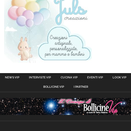
NEWS VIP
INTERVISTE VIP
CUCINA VIP
EVENTI VIP
LOOK VIP
BOLLICINE VIP
I PARTNER