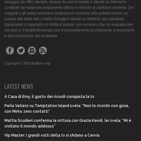
omaggio da uffici stampa, riprese da social media o situate su internet e
costituite da materiale largamente diffuso e ritenuto di pubblico dominio. Se i
soggetti o gli autori avessero qualcosa in contrario alla pubblicazione su
questo sito delle foto o delle immagini situate su Internet, per questioni
riguardanti il copyright o il diritto d’autore, non avranno che da segnalarcelo
via mail a: info@bollicinevip.com e provvederemo prontamente a rimuoverle
e alla risoluzione del problema.
Copyright © 2025 Bollicine Vip
LATEST NEWS
A Casa di Emy, il gusto dei ricordi conquista la tv
Perla Vatiero su Temptation Island svela: “Non lo ricordo con gioia,
con Mirko zero contatti”
Mattia Scudieri conferma la rottura con Grazia Kendi, lei svela: “Mi è
crollato il mondo addosso”
Vip Master: i grandi volti della tv si sfidano a Cervia