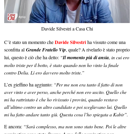
Davide Silvestri a Casa Chi
Davide Silvestri
C’è stato un momento che
ha vissuto come una
sconfitta al
Grande Fratello Vip
, quale? A rivelarlo è stato proprio
lui, questo è ciò che ha detto:
“
Il momento più di ansia
, in cui ero
molto triste per il botto, è stato quando non ho vinto la finale
contro Delia. Lì ero davvero molto triste.”
L’ex gieffino ha aggiunto:
“Per me non era tanto il fatto di non
aver vinto e aver perso, anche perché non ero uscito. Quello che
mi ha rattristato è che ho rivissuto i provini, quando restavo
all’ultimo contro un altro candidato e poi sceglievano lui. Quello
mi ha fatto andare tanto giù. Questa cosa l’ho spiegata a Kabir”.
E ancora:
“Sarà complesso, ma non sono stato bene. Poi le altre
nomination sono state diverse. A me delle nomination non