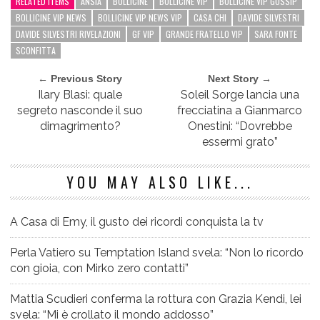
RELATED ITEMS
ANSIA
BOLLICINE
BOLLICINE VIP
BOLLICINE VIP GOSSIP
BOLLICINE VIP NEWS
BOLLICINE VIP NEWS VIP
CASA CHI
DAVIDE SILVESTRI
DAVIDE SILVESTRI RIVELAZIONI
GF VIP
GRANDE FRATELLO VIP
SARA FONTE
SCONFITTA
← Previous Story
Next Story →
Ilary Blasi: quale
Soleil Sorge lancia una
segreto nasconde il suo
frecciatina a Gianmarco
dimagrimento?
Onestini: “Dovrebbe
essermi grato”
YOU MAY ALSO LIKE...
A Casa di Emy, il gusto dei ricordi conquista la tv
Perla Vatiero su Temptation Island svela: “Non lo ricordo
con gioia, con Mirko zero contatti”
Mattia Scudieri conferma la rottura con Grazia Kendi, lei
svela: “Mi è crollato il mondo addosso”