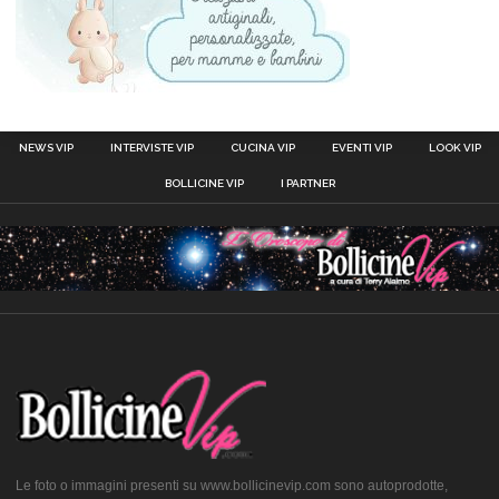
NEWS VIP
INTERVISTE VIP
CUCINA VIP
EVENTI VIP
LOOK VIP
BOLLICINE VIP
I PARTNER
Le foto o immagini presenti su www.bollicinevip.com sono autoprodotte,