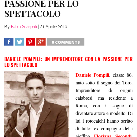
PASSIONE PER LO
SPETTACOLO
By
Fabio Scarpati
|
21 Aprile 2016
0 COMMENTS
SHARE
TWEET
SHARE
SHARE
DANIELE POMPILI: UN IMPRENDITORE CON LA PASSIONE PER
LO SPETTACOLO
Daniele Pompili
, classe 86,
nato sotto il segno dei Toro.
Imprenditore di origini
calabresi, ma residente a
Roma, con il sogno di
diventare attore e modello. Di
lui i rotocalchi hanno scritto
di tutto: ex compagno della
Floriana Secondi
gieffina
,