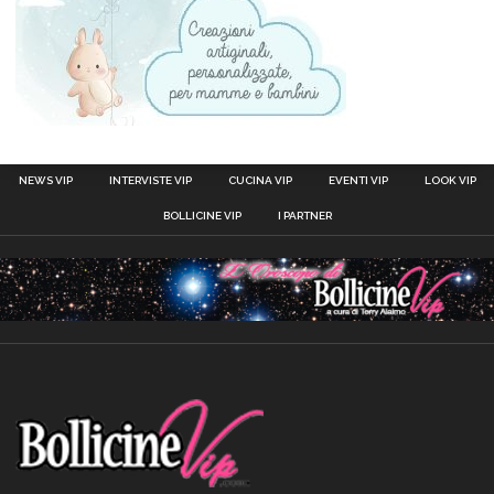
NEWS VIP
INTERVISTE VIP
CUCINA VIP
EVENTI VIP
LOOK VIP
BOLLICINE VIP
I PARTNER