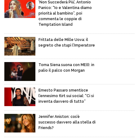
‘Non Succederà Più’, Antonio
Panico: “Io e Valentina diamo
priorità al bambino”, poi
commenta le coppie di
Temptation Island
Frittata delle Mille Uova: il
segreto che stupì l’Imperatore
Torna Siena suona con ME(I): in
palio il palco con Morgan
Ernesto Passaro smentisce
l’ennesimo flirt sui social: “Ci si
inventa davvero di tutto”
Jennifer Aniston: cos’è
successo davvero alla stella di
Friends?