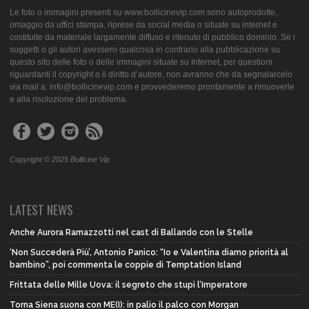
Le foto o immagini presenti su www.bollicinevip.com sono autoprodotte,
omaggio da uffici stampa, riprese da social media o situate su internet e
costituite da materiale largamente diffuso e ritenuto di pubblico dominio. Se i
soggetti o gli autori avessero qualcosa in contrario alla pubblicazione su
questo sito delle foto o delle immagini situate su Internet, per questioni
riguardanti il copyright o il diritto d’autore, non avranno che da segnalarcelo
via mail a: info@bollicinevip.com e provvederemo prontamente a rimuoverle
e alla risoluzione del problema.
Copyright © 2025 Bollicine Vip
LATEST NEWS
Anche Aurora Ramazzotti nel cast di Ballando con le Stelle
‘Non Succederà Più’, Antonio Panico: “Io e Valentina diamo priorità al
bambino”, poi commenta le coppie di Temptation Island
Frittata delle Mille Uova: il segreto che stupì l’Imperatore
Torna Siena suona con ME(I): in palio il palco con Morgan