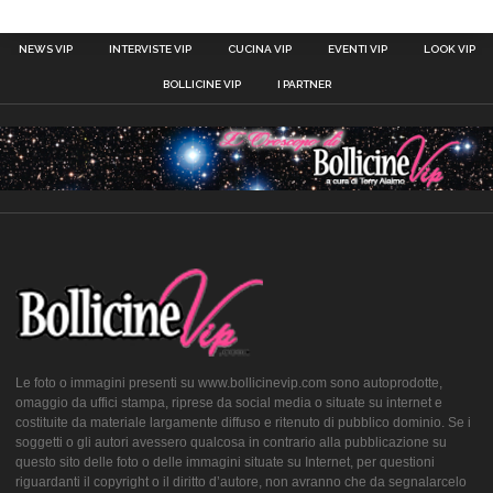
NEWS VIP
INTERVISTE VIP
CUCINA VIP
EVENTI VIP
LOOK VIP
BOLLICINE VIP
I PARTNER
Le foto o immagini presenti su www.bollicinevip.com sono autoprodotte,
omaggio da uffici stampa, riprese da social media o situate su internet e
costituite da materiale largamente diffuso e ritenuto di pubblico dominio. Se i
soggetti o gli autori avessero qualcosa in contrario alla pubblicazione su
questo sito delle foto o delle immagini situate su Internet, per questioni
riguardanti il copyright o il diritto d’autore, non avranno che da segnalarcelo