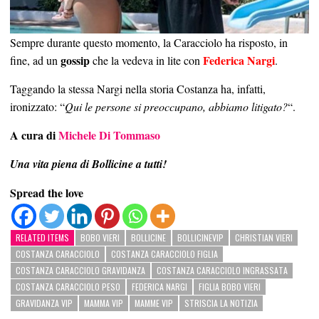
Sempre durante questo momento, la Caracciolo ha risposto, in
gossip
Federica Nargi
fine, ad un
che la vedeva in lite con
.
Taggando la stessa Nargi nella storia Costanza ha, infatti,
ironizzato: “
Qui le persone si preoccupano, abbiamo litigato?
“.
A cura di
Michele Di Tommaso
Una vita piena di Bollicine a tutti!
Spread the love
RELATED ITEMS
BOBO VIERI
BOLLICINE
BOLLICINEVIP
CHRISTIAN VIERI
COSTANZA CARACCIOLO
COSTANZA CARACCIOLO FIGLIA
COSTANZA CARACCIOLO GRAVIDANZA
COSTANZA CARACCIOLO INGRASSATA
COSTANZA CARACCIOLO PESO
FEDERICA NARGI
FIGLIA BOBO VIERI
GRAVIDANZA VIP
MAMMA VIP
MAMME VIP
STRISCIA LA NOTIZIA