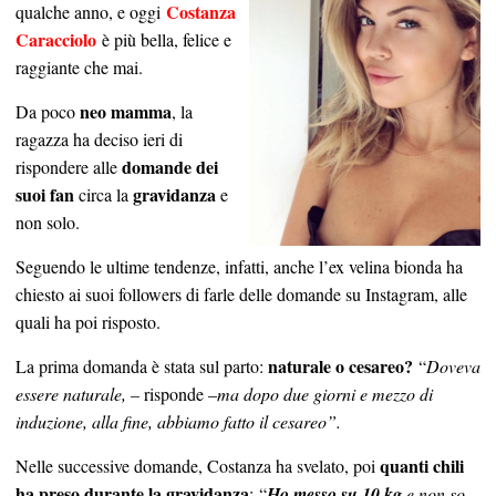
Costanza
qualche anno, e oggi
Caracciolo
è più bella, felice e
raggiante che mai.
neo mamma
Da poco
, la
ragazza ha deciso ieri di
domande dei
rispondere alle
suoi fan
gravidanza
circa la
e
non solo.
Seguendo le ultime tendenze, infatti, anche l’ex velina bionda ha
chiesto ai suoi followers di farle delle domande su Instagram, alle
quali ha poi risposto.
naturale o cesareo?
La prima domanda è stata sul parto:
“
Doveva
essere naturale, –
risponde –
ma dopo due giorni e mezzo di
induzione, alla fine, abbiamo fatto il cesareo”.
quanti chili
Nelle successive domande, Costanza ha svelato, poi
ha preso durante la gravidanza
: “
Ho messo su 10 kg
e non so