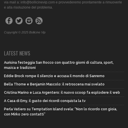
via mail a: info@bollicinevip.com e provvederemo prontamente a rimuoverle
e alla risoluzione del problema.
Copyright © 2025 Bollicine Vip
LATEST NEWS
Aurisina festeggia San Rocco con quattro giorni di cultura, sport,
musica e tradizioni
Eddie Brock rompe il silenzio e accusa il mondo di Sanremo
Bella Thorne e Benjamin Mascolo: il retroscena mai svelato
Cristina Marino e Luca Argentero: il nuovo scoop fa esplodere il web
A Casa di Emy, il gusto dei ricordi conquista la tv
Perla Vatiero su Temptation Island svela: “Non lo ricordo con gioia,
con Mirko zero contatti”