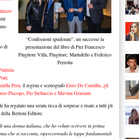
alazzo
imi
anno
“Confessioni spudorate”, un successo la
o di
presentazione del libro di Pier Francesco
Pingitore Villa, Pingitore, Martufello e Federico
Perrotta
atrizia
rati,
ziella Pera,
il regista e scenografo
Enzo De Camillis, gli
 Enzo Piscopo, Pio Stellaccio e Mavina Graziani.
e ha regalato una serata ricca di sorprese e risate a tutti gli
i
della Bertoni Editore.
i una donna italiana, che ho voluto scrivere in prima
na che si racconta, ripercorrendo le tappe fondamentali