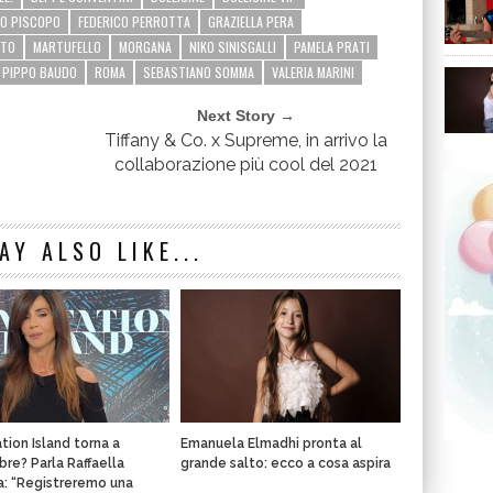
ZO PISCOPO
FEDERICO PERROTTA
GRAZIELLA PERA
ITO
MARTUFELLO
MORGANA
NIKO SINISGALLI
PAMELA PRATI
PIPPO BAUDO
ROMA
SEBASTIANO SOMMA
VALERIA MARINI
Next Story →
Tiffany & Co. x Supreme, in arrivo la
collaborazione più cool del 2021
AY ALSO LIKE...
ion Island torna a
Emanuela Elmadhi pronta al
re? Parla Raffaella
grande salto: ecco a cosa aspira
: “Registreremo una