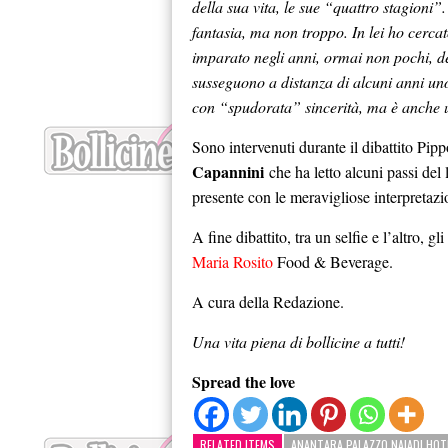
della sua vita, le sue “quattro stagioni
fantasia, ma non troppo. In lei ho cercat
imparato negli anni, ormai non pochi, dell
susseguono a distanza di alcuni anni uno
con “spudorata” sincerità, ma è anche u
Sono intervenuti durante il dibattito Pi
Capannini
che ha letto alcuni passi del 
presente con le meravigliose interpretazi
A fine dibattito, tra un selfie e l’altro, gl
Maria Rosito
Food & Beverage.
A cura della Redazione.
Una vita piena di bollicine a tutti!
Spread the love
RELATED ITEMS
ANANTARA PALAZZO NAIADI HOT