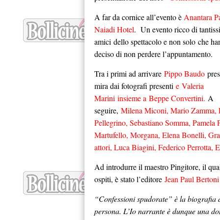
A far da cornice all’evento è
Anantara P
Naiadi Hotel
. Un evento ricco di tantiss
amici dello spettacolo e non solo che h
deciso di non perdere l’appuntamento.
Tra i primi ad arrivare
Pippo Baudo
pres
mira dai fotografi presenti
e Valeria
Marini insieme a Beppe Convertini.
A
seguire,
Milena Miconi, Mario Zamma, P
Pellegrino, Sebastiano Somma, Pamela P
Martufello, Morgana, Elena Bonelli, Gra
attori, Luca Biagini, Federico Perrotta,
Ad introdurre il maestro Pingitore, il qual
ospiti, è stato l’editore
Jean Paul Berton
“Confessioni spudorate” è la biografia d
persona. L’Io narrante è dunque una don