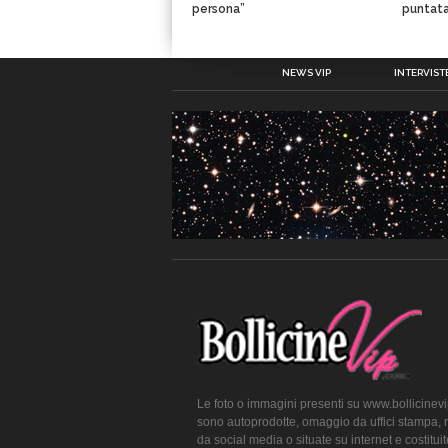
persona”
puntata
NEWS VIP
INTERVISTE
Le foto o immagini presenti su www.bollicinev
sono autoprodotte, omaggio da uffici stampa, 
da social media o situate su internet e costitui