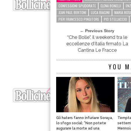
CONFESSIONI SPUDORATE
ELENA BONELLI
EN
JEAN PAUL BERTONI
LUCA BIAGINI
MARIA ROS
PIER FRANCESCO PINGITORE
PIO STELLACCIO
← Previous Story
“Che Bolle”, il weekend tra le
eccellenze d’Italia firmato La
Cantina Le Fracce
YOU M
Gli haters fanno infuriare Soraya,
Temptat
lo sfogo social: “Non potete
settemb
augurare la morte ad una
Mennoia