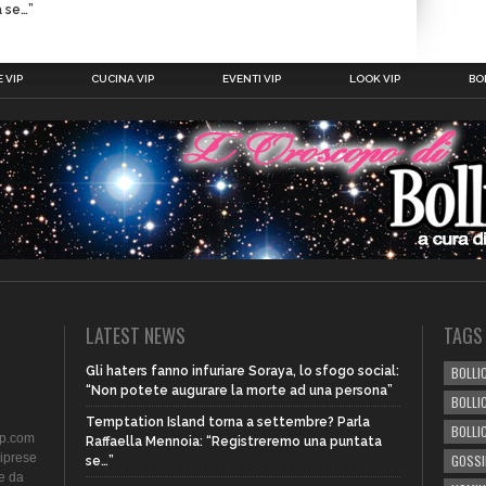
 se…”
 VIP
CUCINA VIP
EVENTI VIP
LOOK VIP
BOL
LATEST NEWS
TAGS
Gli haters fanno infuriare Soraya, lo sfogo social:
BOLLIC
“Non potete augurare la morte ad una persona”
BOLLI
Temptation Island torna a settembre? Parla
BOLLI
ip.com
Raffaella Mennoia: “Registreremo una puntata
riprese
GOSSI
se…”
te da