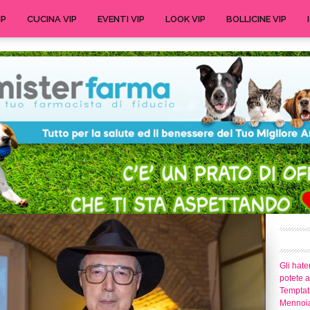
IP
CUCINA VIP
EVENTI VIP
LOOK VIP
BOLLICINE VIP
Gli hate
potete 
Temptati
Mennoia