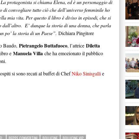
”. La protagonista si chiama Elena, ed è un personaggio di
o di convogliare tutto ciò che dell’universo femminile ho
a mia vita. Per questo il libro è diviso in episodi, che si
 dall’altro. E’ dunque la storia di una donna, che parla
n po’ la storia di un Paese”.
Dichiara Pingitore
Pietrangelo Buttafuoco
Diletta
ppo Baudo,
, l’attrice
Manuela Villa
libro e
che ha emozionato il pubblico
oni.
i ospiti si sono recati al buffet di Chef
Niko Sinisgalli
e
EL.
BEPPE CONVERTINI
BOLLICINE
BOLLICINE VIP