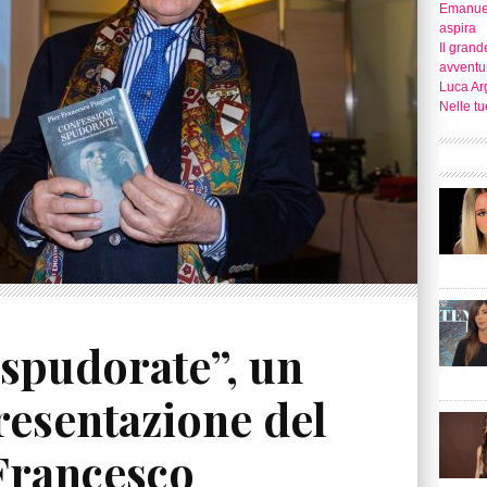
Emanuel
aspira
Il grand
avventu
Luca Ar
Nelle t
 spudorate”, un
resentazione del
 Francesco