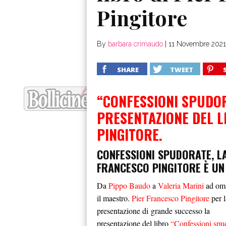
Pingitore
By
barbara crimaudo
|
11 Novembre 2021
SHARE
TWEET
“CONFESSIONI SPUDOR
PRESENTAZIONE DEL L
PINGITORE.
CONFESSIONI SPUDORATE, LA
FRANCESCO PINGITORE È UN
Da
Pippo Baudo
a
Valeria Marini
ad om
il maestro.
Pier Francesco Pingitore
per l
presentazione di grande successo la
presentazione del libro
“Confessioni spu