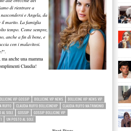
ito alle orecchie dei
iamo di rientrare a
r nascondersi e Angela, da
 il marito. La famiglia
molto tempo. Come sempre,
o, anche a fin di bene, e
accia con i malavitosi.
e!
“.
so, ma anche una mamma
 Complimenti Claudia!
OLLICINE VIP GOSSIP
BOLLICINE VIP NEWS
BOLLICINE VIP NEWS VIP
A RUFFO
CLAUDIA RUFFO BOLLICINEVIP
CLAUDIA RUFFO MATRIMONIO
 AL SOLE
GOSSIP
GOSSIP BOLLICINE VIP
I
UN POSTO AL SOLE
Next Story →