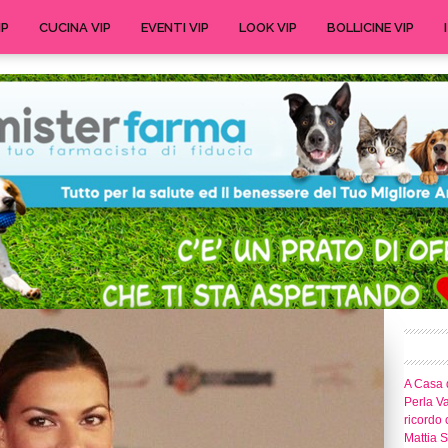
IP
CUCINA VIP
EVENTI VIP
LOOK VIP
BOLLICINE VIP
A Casa d
Perla Va
ricordo 
Mattia S