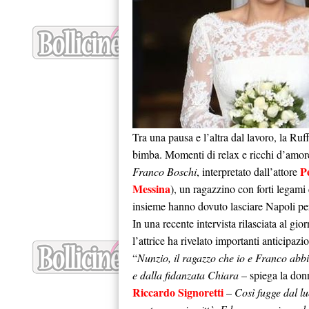
Tra una pausa e l’altra dal lavoro, la Ruf
bimba. Momenti di relax e ricchi d’amor
P
Franco Boschi
, interpretato dall’attore
Messina
), un ragazzino con forti legami 
insieme hanno dovuto lasciare Napoli p
In una recente intervista rilasciata al gio
l’attrice ha rivelato importanti anticipazi
“
Nunzio, il ragazzo che io e Franco abb
e dalla fidanzata
Chiara
– spiega la don
Riccardo Signoretti
–
Così fugge dal l