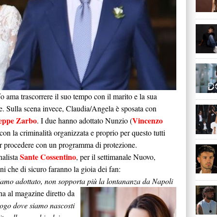
fo ama trascorrere il suo tempo con il marito e la sua
e. Sulla scena invece, Claudia/Angela è sposata con
eppe Zarbo
Vincenzo
. I due hanno adottato Nunzio (
con la criminalità organizzata e proprio per questo tutti
er procedere con un programma di protezione.
Sante Cossentino
rnalista
, per il settimanale Nuovo,
oni che di sicuro faranno la gioia dei fan:
iamo adottato, non sopporta più la lontananza da Napoli
na al magazine diretto da
uogo dove siamo nascosti