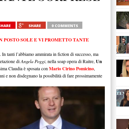
SHARE
SHARE
0 COMMENTS
N POSTO SOLE E VI PROMETTO TANTE
. In tanti l’abbiamo ammirata in fiction di successo, ma
Un
retazione di
Angela Poggi
, nella soap opera di Raitre,
Mario Cirino Pomicino
issima Claudia è sposata con
,
nni e non disdegnano la possibilità di fare prossimamente