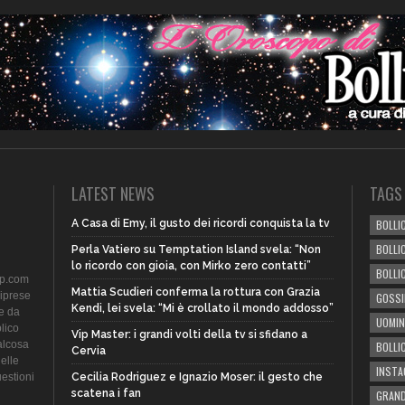
LATEST NEWS
TAGS
A Casa di Emy, il gusto dei ricordi conquista la tv
BOLLIC
BOLLI
Perla Vatiero su Temptation Island svela: “Non
lo ricordo con gioia, con Mirko zero contatti”
BOLLI
ip.com
Mattia Scudieri conferma la rottura con Grazia
riprese
GOSSI
Kendi, lei svela: “Mi è crollato il mondo addosso”
te da
UOMIN
lico
Vip Master: i grandi volti della tv si sfidano a
alcosa
BOLLI
Cervia
delle
INST
uestioni
Cecilia Rodriguez e Ignazio Moser: il gesto che
scatena i fan
GRAND