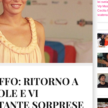
lei svel
Vip Mast
Cecilia 
scatena 
FFO: RITORNO A
LE E VI
TANTE SORPRESE