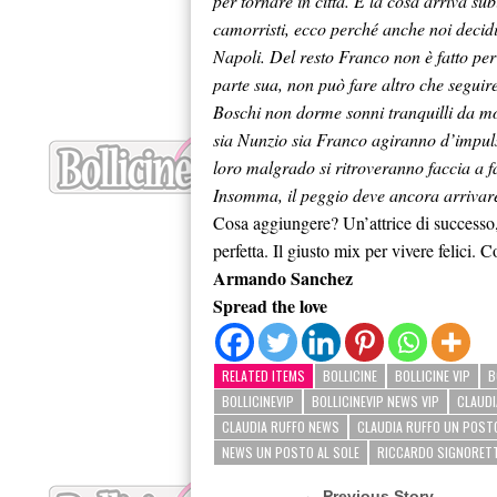
per tornare in città. E la cosa arriva sub
camorristi, ecco perché anche noi decid
Napoli. Del resto Franco non è fatto pe
parte sua, non può fare altro che seguire
Boschi non dorme sonni tranquilli da 
sia Nunzio sia Franco agiranno d’impuls
loro malgrado si ritroveranno faccia a f
Insomma, il peggio deve ancora arrivar
Cosa aggiungere? Un’attrice di succes
perfetta. Il giusto mix per vivere felici.
Armando Sanchez
Spread the love
RELATED ITEMS
BOLLICINE
BOLLICINE VIP
B
BOLLICINEVIP
BOLLICINEVIP NEWS VIP
CLAUDI
CLAUDIA RUFFO NEWS
CLAUDIA RUFFO UN POSTO
NEWS UN POSTO AL SOLE
RICCARDO SIGNORETT
← Previous Story