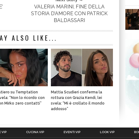
E’
VALERIA MARINI, FINE DELLA
STORIA D’AMORE CON PATRICK
BALDASSARI
AY ALSO LIKE...
atiero su Temptation
Mattia Scudieri conferma la
svela: “Non lo ricordo con
rottura con Grazia Kendi, lei
con Mirko zero contatti”
svela: “Mi è crollato il mondo
addosso”
 VIP
CUCINA VIP
EVENTI VIP
LOOK VIP
BOL