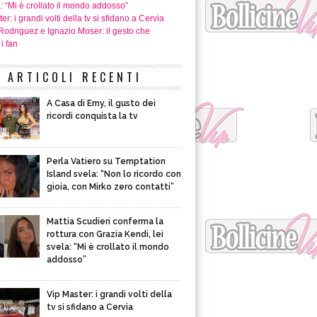
a: “Mi è crollato il mondo addosso”
er: i grandi volti della tv si sfidano a Cervia
Rodriguez e Ignazio Moser: il gesto che
i fan
ARTICOLI RECENTI
A Casa di Emy, il gusto dei
ricordi conquista la tv
Perla Vatiero su Temptation
Island svela: “Non lo ricordo con
gioia, con Mirko zero contatti”
Mattia Scudieri conferma la
rottura con Grazia Kendi, lei
svela: “Mi è crollato il mondo
addosso”
Vip Master: i grandi volti della
tv si sfidano a Cervia