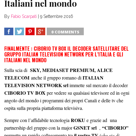
Italiani nel mondo
By
Fabio Scarpati
|
9 Settembre 2016
0 COMMENTS
SHARE
TWEET
SHARE
SHARE
FINALMENTE : CIBORIO TV BOX IL DECODER SATELLITARE DEL
GRUPPO ITALIAN TELEVISION NETWORK PER L’ITALIA E GLI
ITALIANI NEL MONDO
SKY, MEDIASET PREMIUM, ALICE
Sulla scia di
TELECOM
ITALIAN
anche il gruppo romano di
TELEVISION NETWORK srl
immette sul mercato il decoder
CIBORIO TV BOX
per vedere su qualsiasi televisore ed in ogni
angolo del mondo i programmi dei propri Canali e delle tv che
ospita sulla propria piattaforma televisiva.
ROKU
Sempre con l’affidabile tecnologia
e grazie ad una
GSNET srl
“CIBORIO”
partnership del gruppo con la major
,
il vostro TV
permette un rapido collegamento tra
(che sia di