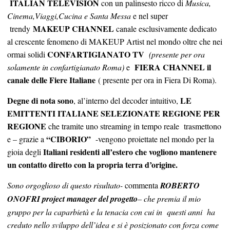
ITALIAN TELEVISION
con un palinsesto ricco di
Musica,
Cinema,Viaggi,Cucina e Santa Messa
e nel super
MAKEUP CHANNEL
trendy
canale esclusivamente dedicato
al crescente fenomeno di MAKEUP Artist nel mondo oltre che nei
CONFARTIGIANATO TV
ormai solidi
(presente per ora
FIERA CHANNEL il
solamente in confartigianato Roma)
e
canale delle Fiere Italiane
( presente per ora in Fiera Di Roma).
Degne di nota sono
LE
, al’interno del decoder intuitivo,
EMITTENTI ITALIANE SELEZIONATE REGIONE PER
REGIONE
che tramite uno streaming in tempo reale trasmettono
“CIBORIO”
e – grazie a
-vengono proiettate nel mondo per la
Italiani residenti all’estero che vogliono mantenere
gioia degli
un contatto diretto con la propria terra d’origine.
Sono orgoglioso di questo risultato-
commenta
ROBERTO
ONOFRI project manager del progetto
– che premia il mio
gruppo per la caparbietà e la tenacia con cui in questi anni ha
creduto nello sviluppo dell’idea e si è posizionato con forza come