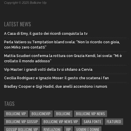
Copyright © 2025 Bollicine Vip
LATEST NEWS
A Casa di Emy, il gusto dei ricordi conquista la tv
Perla Vatiero su Temptation Island svela: “Non lo ricordo con gioia,
con Mirko zero contatti”
Mattia Scudieri conferma la rottura con Grazia Kendi, lei svela: “Mi è
crollato il mondo addosso”
Vip Master: i grandi volti della tv si sfidano a Cervia
Cecilia Rodriguez e Ignazio Moser: il gesto che scatena i fan
Bradley Cooper e Gigi Hadid, due anelli accendono i rumors
TAGS
BOLLICINE VIP
BOLLICINEVIP
BOLLICINE
BOLLICINE VIP NEWS
BOLLICINE VIP GOSSIP
BOLLICINE VIP NEWS VIP
SARA FONTE
FEATURED
GOSSIP BOLLICINE VIP
RIVELAZIONI
VIP
UOMINI E DONNE