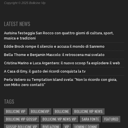
Copyright © 2025 Bollicine Vip
LATEST NEWS
Aurisina festeggia San Rocco con quattro giorni di cultura, sport,
musica e tradizioni
Eddie Brock rompe il silenzio e accusa il mondo di Sanremo
Bella Thorne e Benjamin Mascolo: il retroscena mai svelato
Cristina Marino e Luca Argentero: il nuovo scoop fa esplodere il web
A Casa di Emy, il gusto dei ricordi conquista la tv
Perla Vatiero su Temptation Island svela: “Non lo ricordo con gioia,
con Mirko zero contatti”
TAGS
BOLLICINE VIP
BOLLICINEVIP
BOLLICINE
BOLLICINE VIP NEWS
BOLLICINE VIP GOSSIP
BOLLICINE VIP NEWS VIP
SARA FONTE
FEATURED
GOSSIP BOLLICINE VIP
RIVELAZIONI
VIP
UOMINI E DONNE