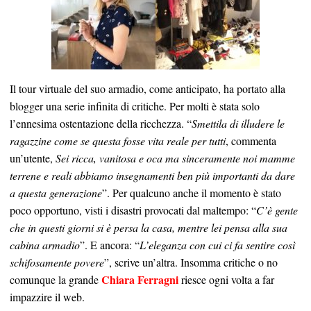
Il tour virtuale del suo armadio, come anticipato, ha portato alla
blogger una serie infinita di critiche. Per molti è stata solo
l’ennesima ostentazione della ricchezza. “
Smettila di illudere le
ragazzine come se questa fosse vita reale per tutti
, commenta
un’utente,
Sei ricca, vanitosa e oca ma sinceramente noi mamme
terrene e reali abbiamo insegnamenti ben più importanti da dare
a questa generazione
”. Per qualcuno anche il momento è stato
poco opportuno, visti i disastri provocati dal maltempo: “
C’è gente
che in questi giorni si è persa la casa, mentre lei pensa alla sua
cabina armadio
”. E ancora: “
L’eleganza con cui ci fa sentire così
schifosamente povere
”, scrive un’altra. Insomma critiche o no
Chiara Ferragni
comunque la grande
riesce ogni volta a far
impazzire il web.