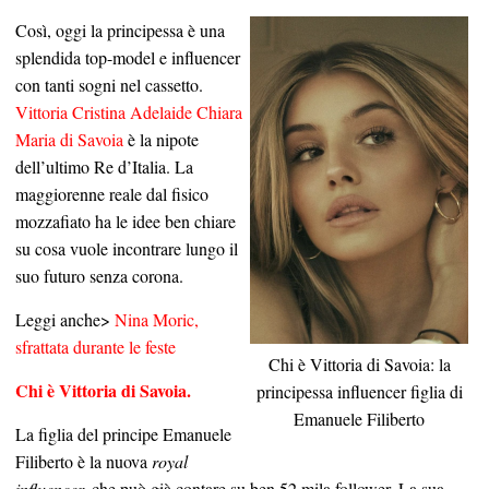
Così, oggi la principessa è una
splendida top-model e influencer
con tanti sogni nel cassetto.
Vittoria Cristina Adelaide Chiara
Maria di Savoia
è la nipote
dell’ultimo Re d’Italia. La
maggiorenne reale dal fisico
mozzafiato ha le idee ben chiare
su cosa vuole incontrare lungo il
suo futuro senza corona.
Leggi anche>
Nina Moric,
sfrattata durante le feste
Chi è Vittoria di Savoia: la
Chi è Vittori
a di Savoia.
principessa influencer figlia di
Emanuele Filiberto
La figlia del principe Emanuele
Filiberto è la nuova
royal
influencer,
che può già contare su ben 52 mila follower. La sua