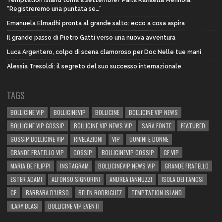
Temptation Island torna a settembre? Parla Raffaella Mennoia:
“Registreremo una puntata se…”
Emanuela Elmadhi pronta al grande salto: ecco a cosa aspira
Il grande passo di Pietro Gatti verso una nuova avventura
Luca Argentero, colpo di scena clamoroso per Doc Nelle tue mani
Alessia Tresoldi: il segreto del suo successo internazionale
TAGS
BOLLICINE VIP
BOLLICINEVIP
BOLLICINE
BOLLICINE VIP NEWS
BOLLICINE VIP GOSSIP
BOLLICINE VIP NEWS VIP
SARA FONTE
FEATURED
GOSSIP BOLLICINE VIP
RIVELAZIONI
VIP
UOMINI E DONNE
GRANDE FRATELLO VIP
GOSSIP
BOLLICINEVIP GOSSIP
GF VIP
MARIA DE FILIPPI
INSTAGRAM
BOLLICINEVIP NEWS VIP
GRANDE FRATELLO
ESTER ADAMI
ALFONSO SIGNORINI
ANDREA IANNUZZI
ISOLA DEI FAMOSI
GF
BARBARA D’URSO
BELEN RODRIGUEZ
TEMPTATION ISLAND
ILARY BLASI
BOLLICINE VIP EVENTI