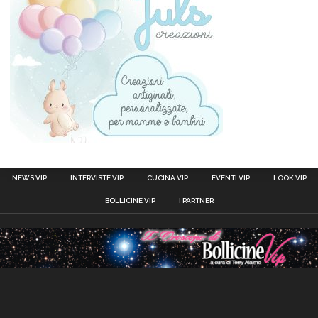
NEWS VIP
INTERVISTE VIP
CUCINA VIP
EVENTI VIP
LOOK VIP
BOLLICINE VIP
I PARTNER