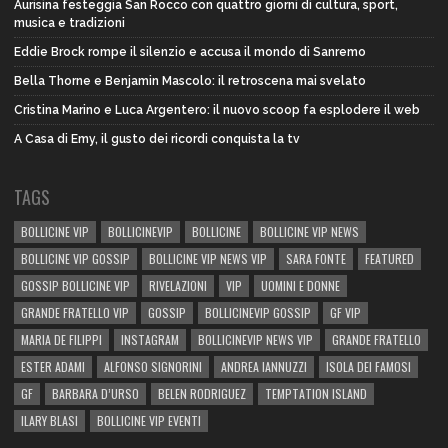
Aurisina festeggia San Rocco con quattro giorni di cultura, sport,
musica e tradizioni
Eddie Brock rompe il silenzio e accusa il mondo di Sanremo
Bella Thorne e Benjamin Mascolo: il retroscena mai svelato
Cristina Marino e Luca Argentero: il nuovo scoop fa esplodere il web
A Casa di Emy, il gusto dei ricordi conquista la tv
TAGS
BOLLICINE VIP
BOLLICINEVIP
BOLLICINE
BOLLICINE VIP NEWS
BOLLICINE VIP GOSSIP
BOLLICINE VIP NEWS VIP
SARA FONTE
FEATURED
GOSSIP BOLLICINE VIP
RIVELAZIONI
VIP
UOMINI E DONNE
GRANDE FRATELLO VIP
GOSSIP
BOLLICINEVIP GOSSIP
GF VIP
MARIA DE FILIPPI
INSTAGRAM
BOLLICINEVIP NEWS VIP
GRANDE FRATELLO
ESTER ADAMI
ALFONSO SIGNORINI
ANDREA IANNUZZI
ISOLA DEI FAMOSI
GF
BARBARA D’URSO
BELEN RODRIGUEZ
TEMPTATION ISLAND
ILARY BLASI
BOLLICINE VIP EVENTI