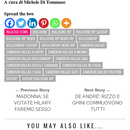
A cura di Michele Di Tommaso
Spread the love
RELATED ITEMS
BOLLICINE
BOLLICINE VIP
BOLLICINE VIP GOSSIP
BOLLICINE VIP NEWS
BOLLICINE VIP NEWS VIP
BOLLICINEVIP
BOLLICINEVIP GOSSIP
BOLLICINEVIP NEWS VIP
CAMERON DALLAS
CAMERON DALLAS A CAPRI
CAMERON DALLAS A MILANO
CAMERON DALLAS BOLLICINEVIP
CAMERON DALLAS D&G
CAMERON DALLAS DOLCE E GABBANA
CAMERON DALLAS IN ITALIA
CAMERON DALLAS ITALIA
CAMERON DALLAS SEXY
CAMERON DALLAS YOUTUBE
GOSSIP
GOSSIP BOLLICINE VIP
← Previous Story
Next Story →
MADONNA: SE
DE ANDRE’: RIZZO E
VOTATE HILARY
GHINI COMMUOVONO
FAREMO SESSO
TUTTI
YOU MAY ALSO LIKE...