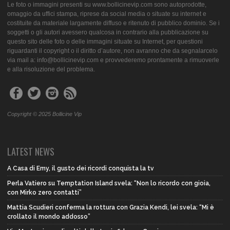
Le foto o immagini presenti su www.bollicinevip.com sono autoprodotte,
omaggio da uffici stampa, riprese da social media o situate su internet e
costituite da materiale largamente diffuso e ritenuto di pubblico dominio. Se i
soggetti o gli autori avessero qualcosa in contrario alla pubblicazione su
questo sito delle foto o delle immagini situate su Internet, per questioni
riguardanti il copyright o il diritto d’autore, non avranno che da segnalarcelo
via mail a: info@bollicinevip.com e provvederemo prontamente a rimuoverle
e alla risoluzione del problema.
Copyright © 2025 Bollicine Vip
LATEST NEWS
A Casa di Emy, il gusto dei ricordi conquista la tv
Perla Vatiero su Temptation Island svela: “Non lo ricordo con gioia,
con Mirko zero contatti”
Mattia Scudieri conferma la rottura con Grazia Kendi, lei svela: “Mi è
crollato il mondo addosso”