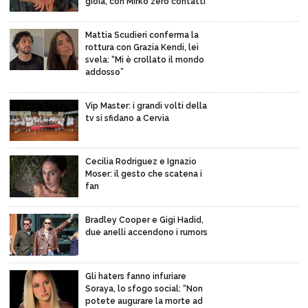
gioia, con Mirko zero contatti”
Mattia Scudieri conferma la
rottura con Grazia Kendi, lei
svela: “Mi è crollato il mondo
addosso”
Vip Master: i grandi volti della
tv si sfidano a Cervia
Cecilia Rodriguez e Ignazio
Moser: il gesto che scatena i
fan
Bradley Cooper e Gigi Hadid,
due anelli accendono i rumors
Gli haters fanno infuriare
Soraya, lo sfogo social: “Non
potete augurare la morte ad