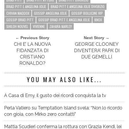
BRAD PITT E ANGELINA JOLIE
BRAD PITT E ANGELINA JOLIE DIVORZIO
CHIVAN MADDOX
GOSSIP ANGELINA JOLIE
GOSSIP BOLLICINE VIP
GOSSIP BRAD PITT
GOSSIP BRAD PITT E ANGELINA JOLIE
KNOX
SHILOH NOUVEL
VIVIENNE
ZAHARA MARLEY
← Previous Story
Next Story →
CHI E’ LA NUOVA
GEORGE CLOONEY
FIDANZATA DI
DIVENTERA’ PAPA’ DI
CRISTIANO
DUE GEMELLI
RONALDO?
YOU MAY ALSO LIKE...
A Casa di Emy, il gusto dei ricordi conquista la tv
Perla Vatiero su Temptation Island svela: “Non lo ricordo
con gioia, con Mirko zero contatti”
Mattia Scudieri conferma la rottura con Grazia Kendi, lei