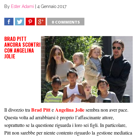
By
Ester Adami
|
4 Gennaio 2017
0 COMMENTS
SHARE
TWEET
SHARE
SHARE
BRAD PITT
ANCORA SCONTRI
CON ANGELINA
JOLIE
Brad Pitt
Angelina Jolie
Il divorzio tra
e
sembra non aver pace.
Questa volta ad arrabbiarsi è proprio l’affascinante attore,
soprattutto se la questione riguarda i loro sei figli. In particolare,
Pitt non sarebbe per niente contento riguardo la gestione mediatica