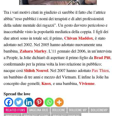
Tra i vari motivi citati in giudizio ci sarebbe il fatto che l’attrice
abbia:”reso pubblici i nomi dei terapisti e di altri professionisti
della salute mentale dei ragazzi”. Un gesto davvero pericoloso e
inaccettabile visto la popolarità mediatica della coppia. I figli dei
Chivan Maddox
due attori sono in totale sei; il primo,
, è stato
adottato nel 2002. Nel 2005 hanno adottato nuovamente una
Zahara Marley
bambina,
. L’11 gennaio del 2006, in un’intervista
Brad Pitt
a People, la Jolie dichiarò di aspettare il primo figlio da
,
confermando per la prima volta la loro relazione in pubblico;
Shiloh Nouvel
nacque così
. Nel 2007 hanno adottato
Pax Thien
,
un bambino di tre anni e mezzo del Vietnam. E infine la Jolie ha
Knox
Vivienne
concepito due gemelli;
, e una bambina,
.
Spread the love
RELATED ITEMS
ANGELINA JOLIE
BOLLICINE
BOLLICINE VIP
BOLLICINEVIP
BRAD PITT
BRAD PITT ATTORE
BRAD PITT DIVORZIO