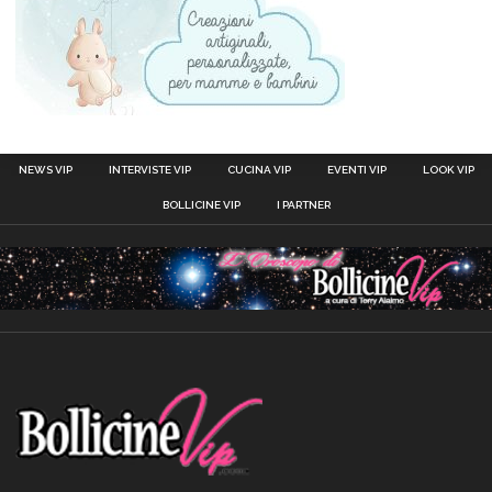
NEWS VIP
INTERVISTE VIP
CUCINA VIP
EVENTI VIP
LOOK VIP
BOLLICINE VIP
I PARTNER