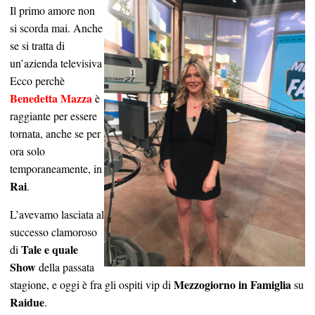
Il primo amore non
si scorda mai. Anche
se si tratta di
un’azienda televisiva
Ecco perchè
Benedetta Mazza
è
raggiante per essere
tornata, anche se per
ora solo
temporaneamente, in
Rai
.
L’avevamo lasciata al
successo clamoroso
Tale e quale
di
Show
della passata
Mezzogiorno in Famiglia
stagione, e oggi è fra gli ospiti vip di
su
Raidue
.