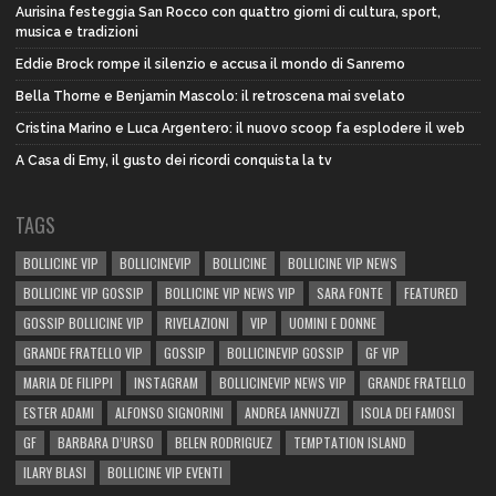
Aurisina festeggia San Rocco con quattro giorni di cultura, sport,
musica e tradizioni
Eddie Brock rompe il silenzio e accusa il mondo di Sanremo
Bella Thorne e Benjamin Mascolo: il retroscena mai svelato
Cristina Marino e Luca Argentero: il nuovo scoop fa esplodere il web
A Casa di Emy, il gusto dei ricordi conquista la tv
TAGS
BOLLICINE VIP
BOLLICINEVIP
BOLLICINE
BOLLICINE VIP NEWS
BOLLICINE VIP GOSSIP
BOLLICINE VIP NEWS VIP
SARA FONTE
FEATURED
GOSSIP BOLLICINE VIP
RIVELAZIONI
VIP
UOMINI E DONNE
GRANDE FRATELLO VIP
GOSSIP
BOLLICINEVIP GOSSIP
GF VIP
MARIA DE FILIPPI
INSTAGRAM
BOLLICINEVIP NEWS VIP
GRANDE FRATELLO
ESTER ADAMI
ALFONSO SIGNORINI
ANDREA IANNUZZI
ISOLA DEI FAMOSI
GF
BARBARA D’URSO
BELEN RODRIGUEZ
TEMPTATION ISLAND
ILARY BLASI
BOLLICINE VIP EVENTI