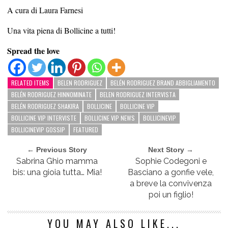
A cura di Laura Farnesi
Una vita piena di Bollicine a tutti!
Spread the love
RELATED ITEMS
BELEN RODRIGUEZ
BELÉN RODRIGUEZ BRAND ABBIGLIAMENTO
BELÉN RODRIGUEZ HINNOMINATE
BELEN RODRIGUEZ INTERVISTA
BELÉN RODRIGUEZ SHAKIRA
BOLLICINE
BOLLICINE VIP
BOLLICINE VIP INTERVISTE
BOLLICINE VIP NEWS
BOLLICINEVIP
BOLLICINEVIP GOSSIP
FEATURED
← Previous Story
Next Story →
Sabrina Ghio mamma
Sophie Codegoni e
bis: una gioia tutta… Mia!
Basciano a gonfie vele,
a breve la convivenza
poi un figlio!
YOU MAY ALSO LIKE...