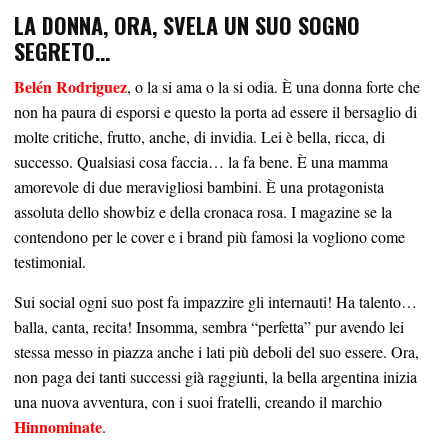
LA DONNA, ORA, SVELA UN SUO SOGNO
SEGRETO…
Belén Rodriguez
, o la si ama o la si odia. È una donna forte che
non ha paura di esporsi e questo la porta ad essere il bersaglio di
molte critiche, frutto, anche, di invidia. Lei è bella, ricca, di
successo. Qualsiasi cosa faccia… la fa bene. È una mamma
amorevole di due meravigliosi bambini. È una protagonista
assoluta dello showbiz e della cronaca rosa. I magazine se la
contendono per le cover e i brand più famosi la vogliono come
testimonial.
Sui social ogni suo post fa impazzire gli internauti! Ha talento…
balla, canta, recita! Insomma, sembra “perfetta” pur avendo lei
stessa messo in piazza anche i lati più deboli del suo essere. Ora,
non paga dei tanti successi già raggiunti, la bella argentina inizia
una nuova avventura, con i suoi fratelli, creando il marchio
Hinnominate
.