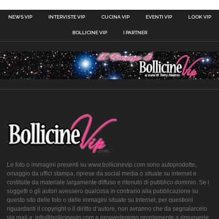
NEWS VIP
INTERVISTE VIP
CUCINA VIP
EVENTI VIP
LOOK VIP
BOLLICINE VIP
I PARTNER
Le foto o immagini presenti su www.bollicinevip.com sono autoprodotte,
omaggio da uffici stampa, riprese da social media o situate su internet e
costituite da materiale largamente diffuso e ritenuto di pubblico dominio. Se i
soggetti o gli autori avessero qualcosa in contrario alla pubblicazione su
questo sito delle foto o delle immagini situate su Internet, per questioni
riguardanti il copyright o il diritto d’autore, non avranno che da segnalarcelo
via mail a: info@bollicinevip.com e provvederemo prontamente a rimuoverle