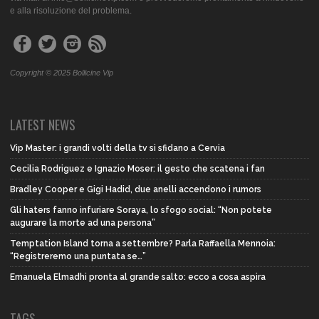
e alla risoluzione del problema.
Copyright © 2025 Bollicine Vip
LATEST NEWS
Vip Master: i grandi volti della tv si sfidano a Cervia
Cecilia Rodriguez e Ignazio Moser: il gesto che scatena i fan
Bradley Cooper e Gigi Hadid, due anelli accendono i rumors
Gli haters fanno infuriare Soraya, lo sfogo social: “Non potete
augurare la morte ad una persona”
Temptation Island torna a settembre? Parla Raffaella Mennoia:
“Registreremo una puntata se…”
Emanuela Elmadhi pronta al grande salto: ecco a cosa aspira
TAGS