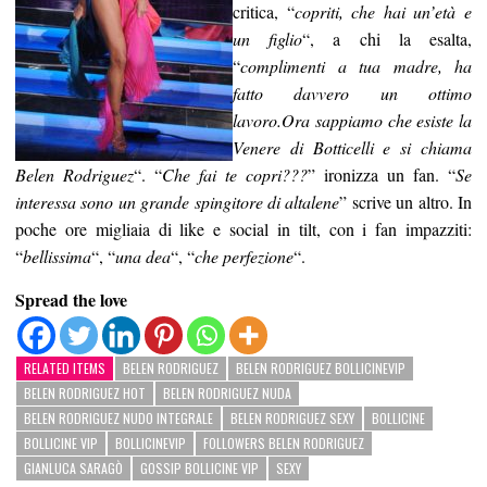
critica, “
copriti, che hai un’età e
un figlio
“, a chi la esalta,
“
complimenti a tua madre, ha
fatto davvero un ottimo
lavoro.Ora sappiamo che esiste la
Venere di Botticelli e si chiama
Belen Rodriguez
“. “
Che fai te copri???
” ironizza un fan. “
Se
interessa sono un grande spingitore di altalene
” scrive un altro. In
poche ore migliaia di like e social in tilt, con i fan impazziti:
“
bellissima
“, “
una dea
“, “
che perfezione
“.
Spread the love
RELATED ITEMS
BELEN RODRIGUEZ
BELEN RODRIGUEZ BOLLICINEVIP
BELEN RODRIGUEZ HOT
BELEN RODRIGUEZ NUDA
BELEN RODRIGUEZ NUDO INTEGRALE
BELEN RODRIGUEZ SEXY
BOLLICINE
BOLLICINE VIP
BOLLICINEVIP
FOLLOWERS BELEN RODRIGUEZ
GIANLUCA SARAGÒ
GOSSIP BOLLICINE VIP
SEXY