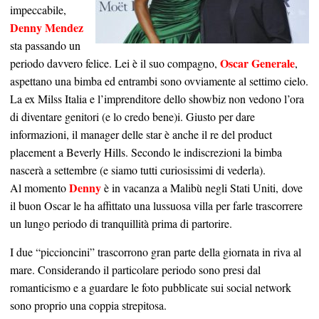
impeccabile,
Denny Mendez
sta passando un
Oscar Generale
periodo davvero felice. Lei è il suo compagno,
,
aspettano una bimba ed entrambi sono ovviamente al settimo cielo.
La ex Milss Italia e l’imprenditore dello showbiz non vedono l’ora
di diventare genitori (e lo credo bene)i. Giusto per dare
informazioni, il manager delle star è anche il re del product
placement a Beverly Hills. Secondo le indiscrezioni la bimba
nascerà a settembre (e siamo tutti curiosissimi di vederla).
Denny
Al momento
è in vacanza a Malibù negli Stati Uniti, dove
il buon Oscar le ha affittato una lussuosa villa per farle trascorrere
un lungo periodo di tranquillità prima di partorire.
I due “piccioncini” trascorrono gran parte della giornata in riva al
mare. Considerando il particolare periodo sono presi dal
romanticismo e a guardare le foto pubblicate sui social network
sono proprio una coppia strepitosa.