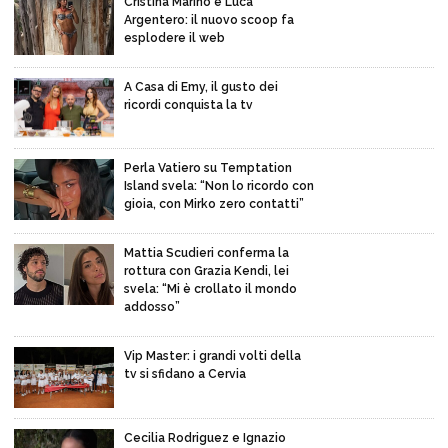
Cristina Marino e Luca
Argentero: il nuovo scoop fa
esplodere il web
A Casa di Emy, il gusto dei
ricordi conquista la tv
Perla Vatiero su Temptation
Island svela: “Non lo ricordo con
gioia, con Mirko zero contatti”
Mattia Scudieri conferma la
rottura con Grazia Kendi, lei
svela: “Mi è crollato il mondo
addosso”
Vip Master: i grandi volti della
tv si sfidano a Cervia
Cecilia Rodriguez e Ignazio