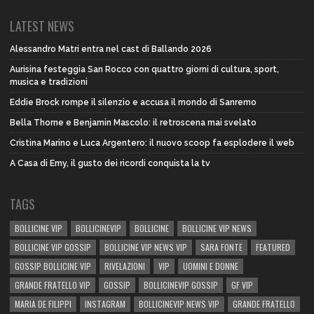
LATEST NEWS
Alessandro Matri entra nel cast di Ballando 2026
Aurisina festeggia San Rocco con quattro giorni di cultura, sport,
musica e tradizioni
Eddie Brock rompe il silenzio e accusa il mondo di Sanremo
Bella Thorne e Benjamin Mascolo: il retroscena mai svelato
Cristina Marino e Luca Argentero: il nuovo scoop fa esplodere il web
A Casa di Emy, il gusto dei ricordi conquista la tv
TAGS
BOLLICINE VIP
BOLLICINEVIP
BOLLICINE
BOLLICINE VIP NEWS
BOLLICINE VIP GOSSIP
BOLLICINE VIP NEWS VIP
SARA FONTE
FEATURED
GOSSIP BOLLICINE VIP
RIVELAZIONI
VIP
UOMINI E DONNE
GRANDE FRATELLO VIP
GOSSIP
BOLLICINEVIP GOSSIP
GF VIP
MARIA DE FILIPPI
INSTAGRAM
BOLLICINEVIP NEWS VIP
GRANDE FRATELLO