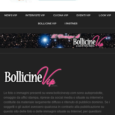
NEWS VIP
INTERVISTE VIP
CUCINA VIP
EVENTI VIP
LOOK VIP
BOLLICINE VIP
I PARTNER
Le foto o immagini presenti su www.bollicinevip.com sono autoprodotte,
omaggio da uffici stampa, riprese da social media o situate su internet e
costituite da materiale largamente diffuso e ritenuto di pubblico dominio. Se i
soggetti o gli autori avessero qualcosa in contrario alla pubblicazione su
questo sito delle foto o delle immagini situate su Internet, per questioni