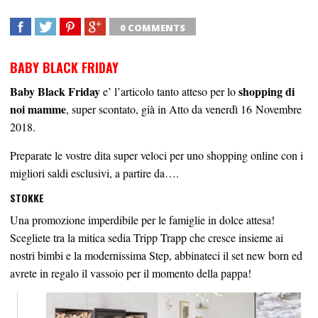
0 COMMENTS
SHARE
TWEET
SHARE
SHARE
BABY BLACK FRIDAY
Baby Black Friday
shopping di
e’ l’articolo tanto atteso per lo
noi mamme
, super scontato, già in Atto da venerdì 16 Novembre
2018.
Preparate le vostre dita super veloci per uno shopping online con i
migliori saldi esclusivi, a partire da….
STOKKE
Una promozione imperdibile per le famiglie in dolce attesa!
Scegliete tra la mitica sedia Tripp Trapp che cresce insieme ai
nostri bimbi e la modernissima Step, abbinateci il set new born ed
avrete in regalo il vassoio per il momento della pappa!