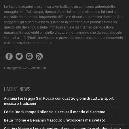
Le foto o immagini presenti su www.bollicinevip.com sono autoprodotte,
omaggio da uffici stampa, riprese da social media o situate su internet e
costituite da materiale largamente diffuso e ritenuto di pubblico dominio. Se i
soggetti o gli autori avessero qualcosa in contrario alla pubblicazione su
questo sito delle foto o delle immagini situate su Internet, per questioni
riguardanti il copyright o il diritto d’autore, non avranno che da segnalarcelo
via mail a: info@bollicinevip.com e provvederemo prontamente a rimuoverle
e alla risoluzione del problema.
Copyright © 2025 Bollicine Vip
LATEST NEWS
Aurisina festeggia San Rocco con quattro giorni di cultura, sport,
musica e tradizioni
Eddie Brock rompe il silenzio e accusa il mondo di Sanremo
Bella Thorne e Benjamin Mascolo: il retroscena mai svelato
Cristina Marino e Luca Argentero: il nuovo scoop fa esplodere il web