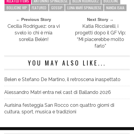
RELATED ITEMS
ANTONINO SPINALBESE
BELEN RODRIGUEZ
BOLLICINE
BOLLICINE VIP
FEATURED
GOSSIP
LUNA MARÌ SPINALBESE
NANDA ISAIA
← Previous Story
Next Story →
Cecilia Rodriguez: ora vi
Katia Ricciarelli, i
svelo io chi è mia
progetti dopo il GF Vip:
sorella Belén!
“Mi piacerebbe molto
farlo”
YOU MAY ALSO LIKE...
Belen e Stefano De Martino, il retroscena inaspettato
Alessandro Matri entra nel cast di Ballando 2026
Aurisina festeggia San Rocco con quattro giorni di
cultura, sport, musica e tradizioni