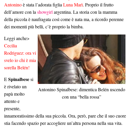
Antonino
è stata l’adorata figlia
Luna Marì
. Proprio il frutto
dell’amore con la
showgirl
argentina. La storia con la mamma
della piccola è naufragata così come è nata ma, a ricordo perenne
dei momenti più belli, c’è proprio la bimba.
Leggi anche>
Cecilia
Rodriguez: ora vi
svelo io chi è mia
sorella Belén!
Spinalbese
E
si
è rivelato un
Antonino Spinalbese: dimentica Belén uscendo
papà molto
con una “bella rossa”
attento e
presente,
innamoratissimo della sua piccola. Ora, però, pare che il suo cuore
stia facendo spazio per accogliere un’altra persona nella sua vita.