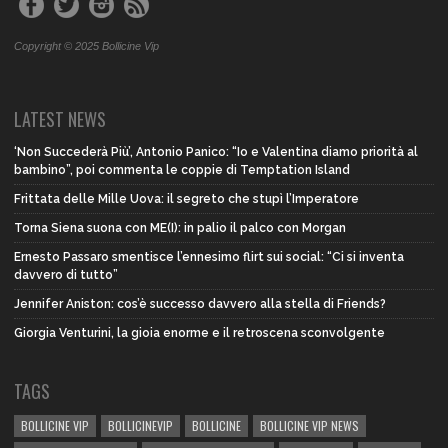
Copyright © 2025 Bollicine Vip
LATEST NEWS
‘Non Succederà Più’, Antonio Panico: “Io e Valentina diamo priorità al
bambino”, poi commenta le coppie di Temptation Island
Frittata delle Mille Uova: il segreto che stupì l’Imperatore
Torna Siena suona con ME(I): in palio il palco con Morgan
Ernesto Passaro smentisce l’ennesimo flirt sui social: “Ci si inventa
davvero di tutto”
Jennifer Aniston: cos’è successo davvero alla stella di Friends?
Giorgia Venturini, la gioia enorme e il retroscena sconvolgente
TAGS
BOLLICINE VIP
BOLLICINEVIP
BOLLICINE
BOLLICINE VIP NEWS