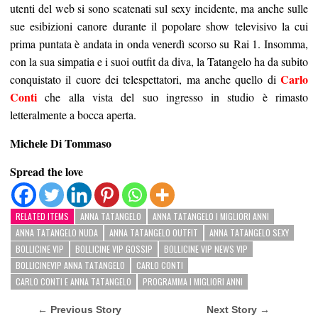
utenti del web si sono scatenati sul sexy incidente, ma anche sulle
sue esibizioni canore durante il popolare show televisivo la cui
prima puntata è andata in onda venerdì scorso su Rai 1. Insomma,
con la sua simpatia e i suoi outfit da diva, la Tatangelo ha da subito
Carlo
conquistato il cuore dei telespettatori, ma anche quello di
Conti
che alla vista del suo ingresso in studio è rimasto
letteralmente a bocca aperta.
Michele Di Tommaso
Spread the love
RELATED ITEMS
ANNA TATANGELO
ANNA TATANGELO I MIGLIORI ANNI
ANNA TATANGELO NUDA
ANNA TATANGELO OUTFIT
ANNA TATANGELO SEXY
BOLLICINE VIP
BOLLICINE VIP GOSSIP
BOLLICINE VIP NEWS VIP
BOLLICINEVIP ANNA TATANGELO
CARLO CONTI
CARLO CONTI E ANNA TATANGELO
PROGRAMMA I MIGLIORI ANNI
← Previous Story
Next Story →