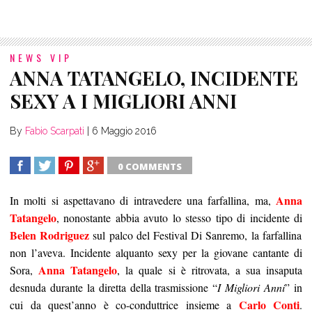
NEWS VIP
ANNA TATANGELO, INCIDENTE
SEXY A I MIGLIORI ANNI
By
Fabio Scarpati
|
6 Maggio 2016
0 COMMENTS
SHARE
TWEET
SHARE
SHARE
Anna
In molti si aspettavano di intravedere una farfallina, ma,
Tatangelo
, nonostante abbia avuto lo stesso tipo di incidente di
Belen Rodriguez
sul palco del Festival Di Sanremo, la farfallina
non l’aveva. Incidente alquanto sexy per la giovane cantante di
Anna Tatangelo
Sora,
, la quale si è ritrovata, a sua insaputa
desnuda durante la diretta della trasmissione “
I Migliori Anni
” in
Carlo Conti
cui da quest’anno è co-conduttrice insieme a
.