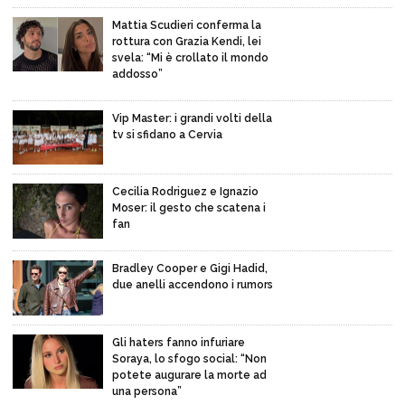
Mattia Scudieri conferma la
rottura con Grazia Kendi, lei
svela: “Mi è crollato il mondo
addosso”
Vip Master: i grandi volti della
tv si sfidano a Cervia
Cecilia Rodriguez e Ignazio
Moser: il gesto che scatena i
fan
Bradley Cooper e Gigi Hadid,
due anelli accendono i rumors
Gli haters fanno infuriare
Soraya, lo sfogo social: “Non
potete augurare la morte ad
una persona”