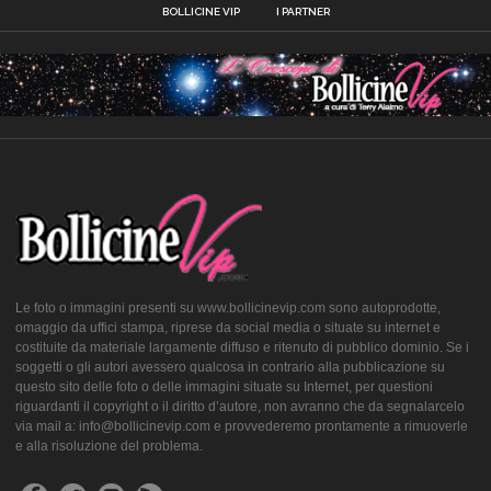
BOLLICINE VIP
I PARTNER
Le foto o immagini presenti su www.bollicinevip.com sono autoprodotte,
omaggio da uffici stampa, riprese da social media o situate su internet e
costituite da materiale largamente diffuso e ritenuto di pubblico dominio. Se i
soggetti o gli autori avessero qualcosa in contrario alla pubblicazione su
questo sito delle foto o delle immagini situate su Internet, per questioni
riguardanti il copyright o il diritto d’autore, non avranno che da segnalarcelo
via mail a: info@bollicinevip.com e provvederemo prontamente a rimuoverle
e alla risoluzione del problema.