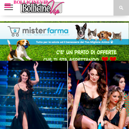
BOLLICINEVIP
NEWS
VIP
INTERVISTE
CUCINA
EVENTI
LOOK
BOLLICINE
I
VIP
VIP
VIP
VIP
VIP
PARTNER