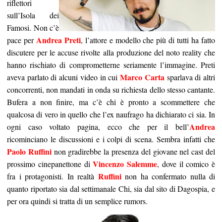
riflettori
sull’Isola dei
Famosi. Non c’è
Andrea Preti
pace per
, l’attore e modello che più di tutti ha fatto
discutere per le accuse rivolte alla produzione del noto reality che
hanno rischiato di comprometterne seriamente l’immagine. Preti
Marco Carta
aveva parlato di alcuni video in cui
sparlava di altri
concorrenti, non mandati in onda su richiesta dello stesso cantante.
Bufera a non finire, ma c’è chi è pronto a scommettere che
qualcosa di vero in quello che l’ex naufrago ha dichiarato ci sia. In
Andrea
ogni caso voltato pagina, ecco che per il bell’
ricominciano le discussioni e i colpi di scena. Sembra infatti che
Paolo Ruffini
non gradirebbe la presenza del giovane nel cast del
Vincenzo Salemme
prossimo cinepanettone di
, dove il comico è
Ruffini
fra i protagonisti. In realtà
non ha confermato nulla di
quanto riportato sia dal settimanale Chi, sia dal sito di Dagospia, e
per ora quindi si tratta di un semplice rumors.