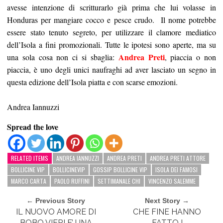
avesse intenzione di scritturarlo già prima che lui volasse in
Honduras per mangiare cocco e pesce crudo. Il nome potrebbe
essere stato tenuto segreto, per utilizzare il clamore mediatico
dell’Isola a fini promozionali. Tutte le ipotesi sono aperte, ma su
Andrea Preti
una sola cosa non ci si sbaglia:
, piaccia o non
piaccia, è uno degli unici naufraghi ad aver lasciato un segno in
questa edizione dell’Isola piatta e con scarse emozioni.
Andrea Iannuzzi
Spread the love
RELATED ITEMS
ANDREA IANNUZZI
ANDREA PRETI
ANDREA PRETI ATTORE
BOLLICINE VIP
BOLLICINEVIP
GOSSIP BOLLICINE VIP
ISOLA DEI FAMOSI
MARCO CARTA
PAOLO RUFFINI
SETTIMANALE CHI
VINCENZO SALEMME
← Previous Story
Next Story →
IL NUOVO AMORE DI
CHE FINE HANNO
BOBO VIERI E’ UNA
FATTO I