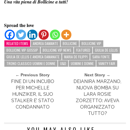
Una vita piena di Bollicine a tutti!
Spread the love
RELATED ITEMS
ANDREA DAMANTE
BOLLICINE
BOLLICINE VIP
BOLLICINE VIP GOSSIP
BOLLICINE VIP NEWS
FEATURED
GIULIA DE LELLIS
GIULIA DE LELLIS E ANDREA DAMANATE
MARIA DE FILIPPI
SARA FONTE
TRONO CLASSICO UOMINI E DONNE
U&D
UOMINI E DONNE
VANITY FAIR
← Previous Story
Next Story →
FINE DI UN INCUBO
DEIANIRA MARZANO,
PER MICHELLE
NUOVA BOMBA SU
HUNZIKER, IL SUO
LARA ROSIE
STALKER E’ STATO
ZORZETTO: AVEVA
CONDANNATO
ORGANIZZATO
TUTTO?
YOU MAY ALSO LIKE...