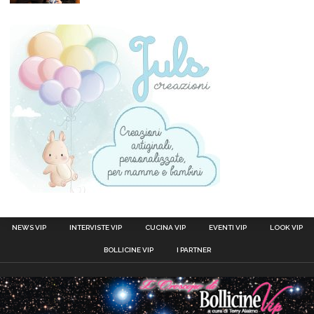
NEWS VIP
INTERVISTE VIP
CUCINA VIP
EVENTI VIP
LOOK VIP
BOLLICINE VIP
I PARTNER