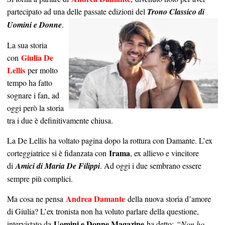
partecipato ad una delle passate edizioni del
Trono
Classico di
Uomini e Donne
.
La sua storia
Giulia De
con
Lellis
per molto
tempo ha fatto
sognare i fan, ad
oggi però la storia
tra i due è definitivamente chiusa.
La De Lellis ha voltato pagina dopo la rottura con Damante. L’ex
Irama
corteggiatrice si è fidanzata con
, ex allievo e vincitore
di
Amici di Maria De Filippi
. Ad oggi i due sembrano essere
sempre più complici.
Andrea Damante
Ma cosa ne pensa
della nuova storia d’amore
di Giulia? L’ex tronista non ha voluto parlare della questione,
Uomini e Donne Magazine
intervistato da
ha detto:
“Non ho