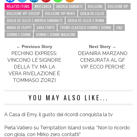
RELATED ITEMS
#RICCANZA
ANDREA DAMANTE
BOLLICINE
BOLLICINE VIP
BOLLICINE VIP GOSSIP
BOLLICINE VIP NEWS
GIULIA DE LELLIS
GIULIA DE LELLIS E ANDREA DAMANATE
GIULIA DE LELLIS E IRAMA
MARIA DE FILIPPI
SARA FONTE
TRONO CLASSICO UOMINI E DONNE
U&D
UOMINI E DONNE
UOMINI E DONNE MAGAZINE
← Previous Story
Next Story →
PECHINO EXPRESS:
DEIANIRA MARZANO
VINCONO LE SIGNORE
CENSURATA AL GF
DELLA TV. MA LA
VIP, ECCO PERCHE’
VERA RIVELAZIONE È
TOMMASO ZORZI
YOU MAY ALSO LIKE...
A Casa di Emy, il gusto dei ricordi conquista la tv
Perla Vatiero su Temptation Island svela: “Non lo ricordo
con gioia, con Mirko zero contatti”