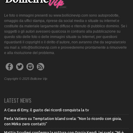
Le foto o immagini presenti su www.bollicinevip.com sono autoprodotte,
omaggio da uffici stampa, riprese da social media o situate su internet e
costituite da materiale largamente diffuso e ritenuto di pubblico dominio. Se i
soggetti o gli autori avessero qualcosa in contrario alla pubblicazione su
questo sito delle foto o delle immagini situate su Internet, per questioni
riguardanti il copyright o il diritto d’autore, non avranno che da segnalarcelo
via mail a: info@bollicinevip.com e provvederemo prontamente a rimuoverle
e alla risoluzione del problema.
Copyright © 2025 Bollicine Vip
LATEST NEWS
A Casa di Emy, il gusto dei ricordi conquista la tv
Perla Vatiero su Temptation Island svela: “Non lo ricordo con gioia,
con Mirko zero contatti”
Mattia Scudieri conferma la rottura con Grazia Kendi, lei svela: “Mi è