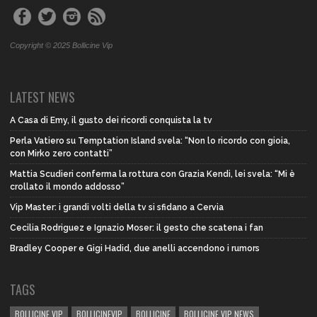
Copyright © 2025 Bollicine Vip
LATEST NEWS
A Casa di Emy, il gusto dei ricordi conquista la tv
Perla Vatiero su Temptation Island svela: “Non lo ricordo con gioia,
con Mirko zero contatti”
Mattia Scudieri conferma la rottura con Grazia Kendi, lei svela: “Mi è
crollato il mondo addosso”
Vip Master: i grandi volti della tv si sfidano a Cervia
Cecilia Rodriguez e Ignazio Moser: il gesto che scatena i fan
Bradley Cooper e Gigi Hadid, due anelli accendono i rumors
TAGS
BOLLICINE VIP
BOLLICINEVIP
BOLLICINE
BOLLICINE VIP NEWS