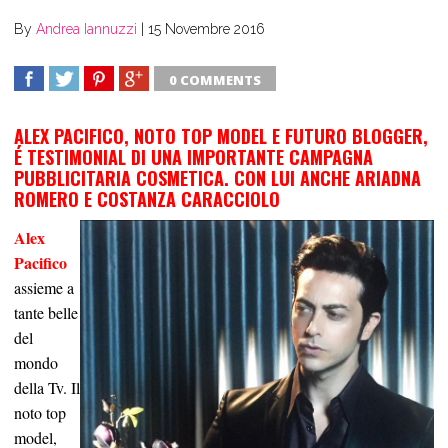
By
Andrea Iannuzzi
|
15 Novembre 2016
0 COMMENTS
SHARE
TWEET
SHARE
SHARE
ALEX PACIFICO, NOTO TOP MODEL E FUTURO BLOGGER,
É TESTIMONIAL DI UNA IMPORTANTE CAMPAGNA
PUBBLICITARIA COSMETICA. CON LUI ANCHE ARIADNA
ROMERO E COSTANZA CARACCIOLO
Alex
Pacifico
assieme a
tante belle
del
mondo
della Tv. Il
noto top
model,