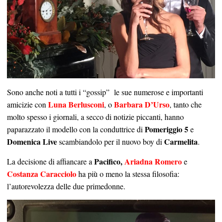
Sono anche noti a tutti i “gossip” le sue numerose e importanti
Luna Berlusconi
Barbara D’Urso
amicizie con
, o
, tanto che
molto spesso i giornali, a secco di notizie piccanti, hanno
Pomeriggio 5
paparazzato il modello con la conduttrice di
e
Domenica Live
Carmelita
scambiandolo per il nuovo boy di
.
Pacifico,
Ariadna Romero
La decisione di affiancare a
e
Costanza Caracciolo
ha più o meno la stessa filosofia:
l’autorevolezza delle due primedonne.