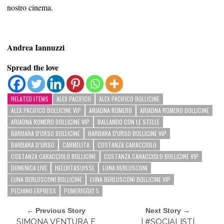
nostro cinema.
Andrea Iannuzzi
Spread the love
RELATED ITEMS
ALEX PACIFICO
ALEX PACIFICO BOLLICINE
ALEX PACIFICO BOLLICINE VIP
ARIADNA ROMERO
ARIADNA ROMERO BOLLICINE
ARIADNA ROMERO BOLLICINE VIP
BALLANDO CON LE STELLE
BARBARA D'URSO BOLLICINE
BARBARA D'URSO BOLLICINE VIP
BARBARA D’URSO
CARMELITA
COSTANZA CARACCIOLO
COSTANZA CARACCIOLO BOLLICINE
COSTANZA CARACCIOLO BOLLICINE VIP
DOMENICA LIVE
HELLVITASUISSE
LUNA BERLUSCONI
LUNA BERLUSCONI BOLLICINE
LUNA BERLUSCONI BOLLICINE VIP
PECHINO EXPRESS
POMERIGGIO 5
← Previous Story
Next Story →
SIMONA VENTURA E
I #SOCIALISTI