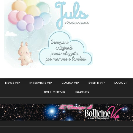
NEWS VIP
INTERVISTE VIP
CUCINA VIP
EVENTI VIP
LOOK VIP
BOLLICINE VIP
I PARTNER