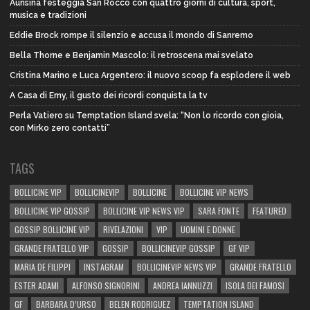
Aurisina festeggia San Rocco con quattro giorni di cultura, sport,
musica e tradizioni
Eddie Brock rompe il silenzio e accusa il mondo di Sanremo
Bella Thorne e Benjamin Mascolo: il retroscena mai svelato
Cristina Marino e Luca Argentero: il nuovo scoop fa esplodere il web
A Casa di Emy, il gusto dei ricordi conquista la tv
Perla Vatiero su Temptation Island svela: “Non lo ricordo con gioia,
con Mirko zero contatti”
TAGS
BOLLICINE VIP
BOLLICINEVIP
BOLLICINE
BOLLICINE VIP NEWS
BOLLICINE VIP GOSSIP
BOLLICINE VIP NEWS VIP
SARA FONTE
FEATURED
GOSSIP BOLLICINE VIP
RIVELAZIONI
VIP
UOMINI E DONNE
GRANDE FRATELLO VIP
GOSSIP
BOLLICINEVIP GOSSIP
GF VIP
MARIA DE FILIPPI
INSTAGRAM
BOLLICINEVIP NEWS VIP
GRANDE FRATELLO
ESTER ADAMI
ALFONSO SIGNORINI
ANDREA IANNUZZI
ISOLA DEI FAMOSI
GF
BARBARA D’URSO
BELEN RODRIGUEZ
TEMPTATION ISLAND