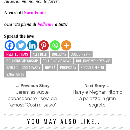
sul serio, ma no, non lo farei”.
A cura di
Sara Fonte
Una vita piena di
bollicine
a tutti!
Spread the love
RELATED ITEMS
ALEZ BELLI
BOLLICINE
BOLLICINE VIP
BOLLICINE VIP GOSSIP
BOLLICINE VIP NEWS
BOLLICINE VIP NEWS VIP
INVIATO
ISOLA PARTY
NOVITÀ
PROPOSTA
ROCCO SIFFREDI
SARA FONTE
← Previous Story
Next Story →
Jeremias vuole
Harry e Meghan: ritorno
abbandonare l’Isola dei
a palazzo in gran
famosi: “Così mi salvo”
segreto
YOU MAY ALSO LIKE...