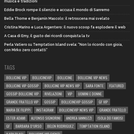
musica e tradizioni
Eddie Brock rompe il silenzio e accusa il mondo di Sanremo
Bella Thorne e Benjamin Mascolo: il retroscena mai svelato
Cristina Marino e Luca Argentero: il nuovo scoop fa esplodere il web
A Casa di Emy, il gusto dei ricordi conquista la tv
Perla Vatiero su Temptation Island svela: “Non lo ricordo con gioia,
con Mirko zero contatti”
TAGS
BOLLICINE VIP
BOLLICINEVIP
BOLLICINE
BOLLICINE VIP NEWS
BOLLICINE VIP GOSSIP
BOLLICINE VIP NEWS VIP
SARA FONTE
FEATURED
GOSSIP BOLLICINE VIP
RIVELAZIONI
VIP
UOMINI E DONNE
GRANDE FRATELLO VIP
GOSSIP
BOLLICINEVIP GOSSIP
GF VIP
MARIA DE FILIPPI
INSTAGRAM
BOLLICINEVIP NEWS VIP
GRANDE FRATELLO
ESTER ADAMI
ALFONSO SIGNORINI
ANDREA IANNUZZI
ISOLA DEI FAMOSI
GF
BARBARA D’URSO
BELEN RODRIGUEZ
TEMPTATION ISLAND