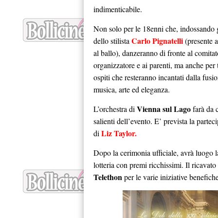
indimenticabile.
Non solo per le 18enni che, indossando g
Carlo Pignatelli
dello stilista
(presente a
al ballo), danzeranno di fronte al comitat
organizzatore e ai parenti, ma anche per t
ospiti che resteranno incantati dalla fusio
musica, arte ed eleganza.
Vienna sul Lago
L’orchestra di
farà da c
salienti dell’evento. E’ prevista la parte
Liz Taylor.
di
Dopo la cerimonia ufficiale, avrà luogo la
lotteria con premi ricchissimi. Il ricavat
Telethon
per le varie iniziative benefich