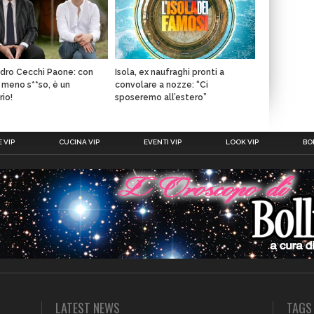
dro Cecchi Paone: con
Isola, ex naufraghi pronti a
meno s**so, è un
convolare a nozze: “Ci
rio!
sposeremo all’estero”
 VIP
CUCINA VIP
EVENTI VIP
LOOK VIP
BOL
LATEST NEWS
TAGS