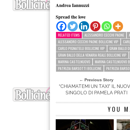
Andrea Iannuzzi
Spread the love
RELATED ITEMS
ALESSANDRO CECCHI PAONE
ALESSANDRO CECCHI PAONE BOLLICINE VIP
CARL
CARLO PIGNATELLI BOLLICINE VIP
GRAN BALLO D
GRAN BALLO DELLA VENARIA REALE BOLLICINE VIP
MARINA CASTELNUOVO
MARINA CASTELNUOVO B
PATRIZIA BARSOTTI BOLLICINE
PATRIZIA BARSOT
← Previous Story
“CHIAMATEMI UN TAXI” IL NUO
SINGOLO DI PAMELA PRATI
YOU M