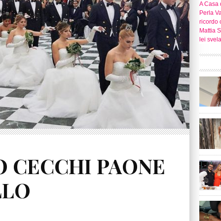
A Casa d
Perla Va
ricordo 
Mattia S
lei svel
O CECCHI PAONE
LLO