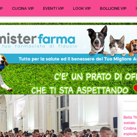
IP
CUCINA VIP
EVENTI VIP
LOOK VIP
BOLLICINE VIP
Bella T
svelato
Cristina
esplode