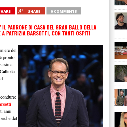
SHARE
SHARE
0 COMMENTS
 IL PADRONE DI CASA DEL GRAN BALLO DELLA
 A PATRIZIA BARSOTTI, CON TANTI OSPITI
oniere del
 è pronto
osissima
Galleria
ad
i condurre
rsotti
ti anni
oriche del