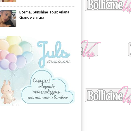
Eternal Sunshine Tour: Ariana
Grande si ritira