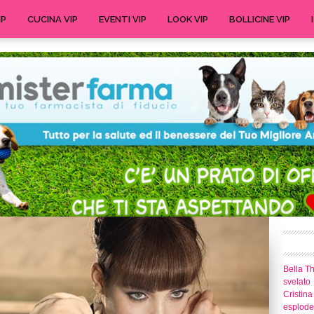
IP
CUCINA VIP
EVENTI VIP
LOOK VIP
BOLLICINE VIP
Bella T
svelato
Cristina
esplode