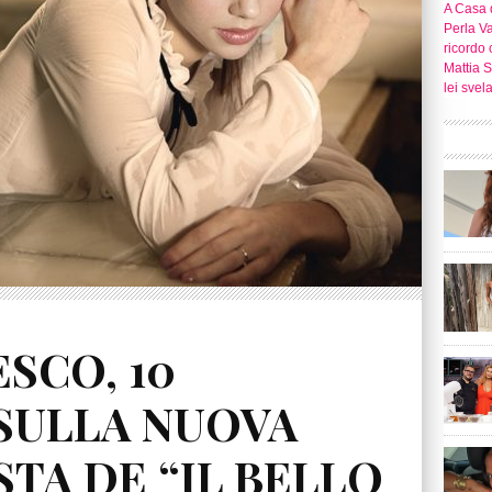
A Casa d
Perla Va
ricordo 
Mattia S
lei svel
SCO, 10
 SULLA NUOVA
TA DE “IL BELLO