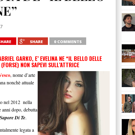
NE”
17
SHARE
SHARE
0 COMMENTS
BRIEL GARKO, E’ EVELINA NE “IL BELLO DELLE
 (FORSE) NON SAPEVI SULL’ATTRICE
Vesco
, nome d’arte
liana nonchè attuale
mo nel 2012 nella
ue anni dopo, debutta
Sapore Di Te
.
entalmente legata a