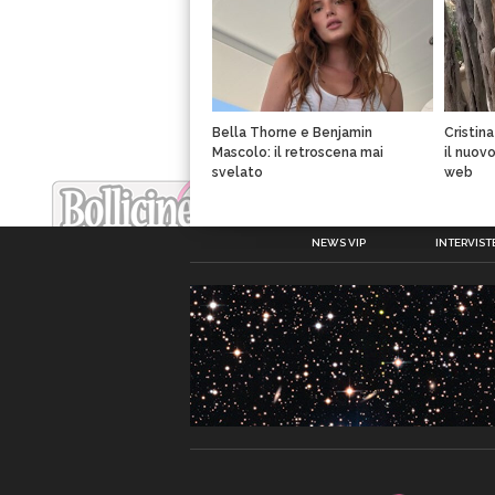
Bella Thorne e Benjamin
Cristin
Mascolo: il retroscena mai
il nuov
svelato
web
NEWS VIP
INTERVISTE