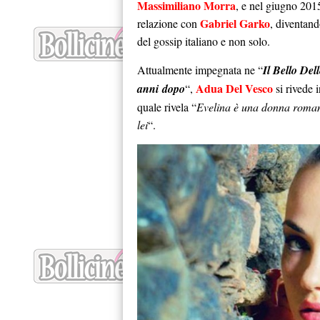
Massimiliano Morra
, e nel giugno 201
Gabriel Garko
relazione con
, diventand
del gossip italiano e non solo.
Attualmente impegnata ne “
Il Bello De
Adua Del Vesco
anni dopo
“,
si rivede 
quale rivela “
Evelina è una donna romant
lei
“.