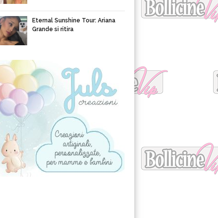
Eternal Sunshine Tour: Ariana
Grande si ritira