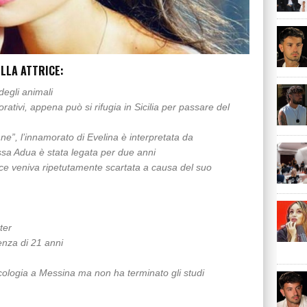
ELLA ATTRICE:
degli animali
rativi, appena può si rifugia in Sicilia per passare del
onne”, l’innamorato di Evelina è interpretata da
ssa Adua è stata legata per due anni
rice veniva ripetutamente scartata a causa del suo
ter
renza di 21 anni
Psicologia a Messina ma non ha terminato gli studi