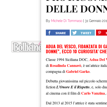
DELLE DON
By
Michele Di Tommaso
|
31 Gennaio 20
SHARE
TWEET
ADUA DEL VESCO, FIDANZATA DI GA
DONNE”, ECCO 10 CURIOSITA’ CHE
Adua Del 
Classe 1994 Siciliana DOC,
Rosalinda Cannavò
di
, è un’attrice ita
Gabriel Garko
compagna di
.
Debutta giovanissima sul piccolo scher
fiction
L’Onore E il Rispetto
, e, solo d
Carlo Vanzina
al cinema con il film di
,
Dal 2013 al 2015 l’attrice è stata sentim