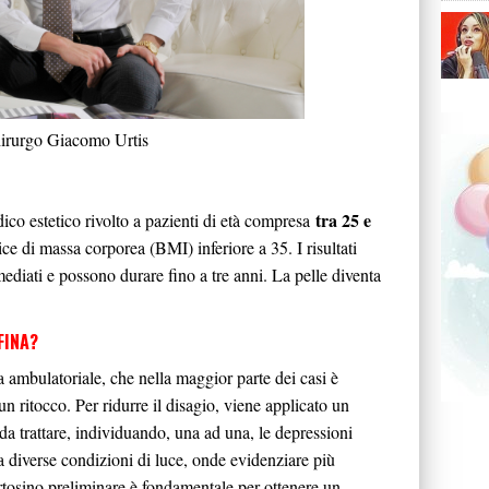
hirurgo Giacomo Urtis
tra 25 e
co estetico rivolto a pazienti di età compresa
ice di massa corporea (BMI) inferiore a 35. I risultati
ediati e possono durare fino a tre anni. La pelle diventa
FINA?
ambulatoriale, che nella maggior parte dei casi è
n ritocco. Per ridurre il disagio, viene applicato un
da trattare, individuando, una ad una, le depressioni
 a diverse condizioni di luce, onde evidenziare più
rtosino preliminare è fondamentale per ottenere un