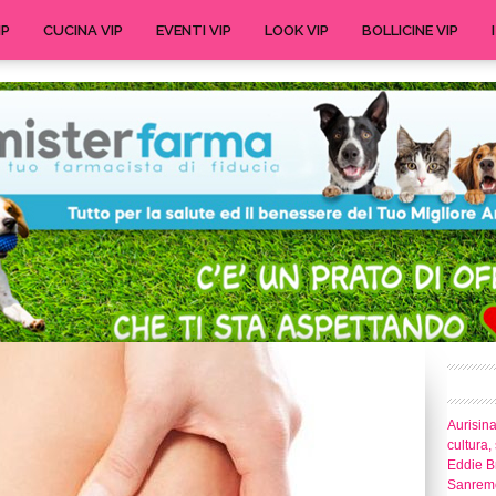
IP
CUCINA VIP
EVENTI VIP
LOOK VIP
BOLLICINE VIP
Aurisina
cultura,
Eddie Br
Sanrem