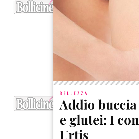
BELLEZZA
Addio buccia 
e glutei: I co
Urtis