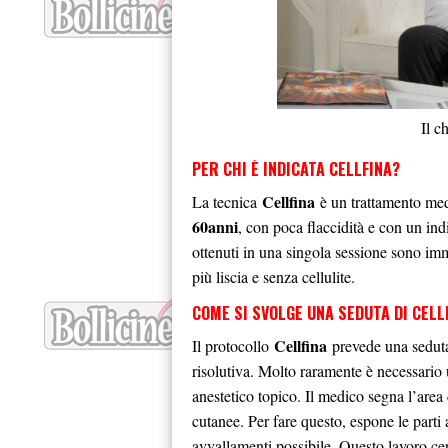
Il c
PER CHI È INDICATA CELLFINA?
Cellfina
La tecnica
è un trattamento medi
60anni
, con poca flaccidità e con un ind
ottenuti in una singola sessione sono imm
più liscia e senza cellulite.
COME SI SVOLGE UNA SEDUTA DI CELL
Cellfina
Il protocollo
prevede una seduta 
risolutiva. Molto raramente è necessario u
anestetico topico. Il medico segna l’area 
cutanee. Per fare questo, espone le parti
avvallamenti possibile. Questo lavoro ce