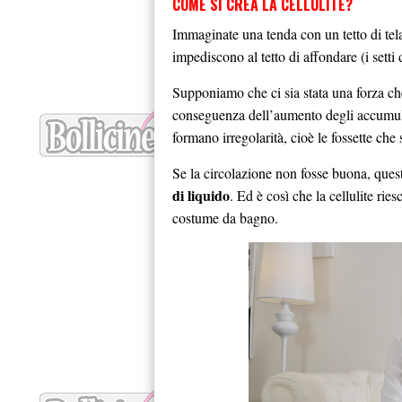
COME SI CREA LA CELLULITE?
Immaginate una tenda con un tetto di tela
impediscono al tetto di affondare (i setti 
Supponiamo che ci sia stata una forza che 
conseguenza dell’aumento degli accumuli d
formano irregolarità, cioè le fossette che 
Se la circolazione non fosse buona, ques
di liquido
. Ed è così che la cellulite rie
costume da bagno.