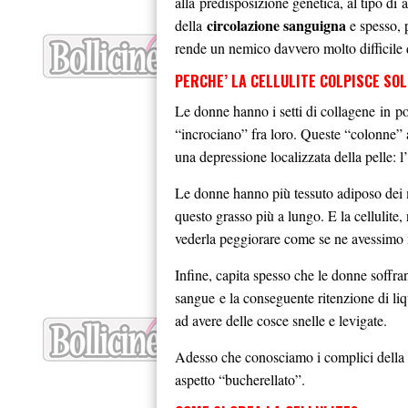
alla predisposizione genetica, al tipo di
circolazione sanguigna
della
e spesso, p
rende un nemico davvero molto difficile
PERCHE’ LA CELLULITE COLPISCE SOL
Le donne hanno i setti di collagene in pos
“incrociano” fra loro. Queste “colonne” 
una depressione localizzata della pelle: l’
Le donne hanno più tessuto adiposo dei 
questo grasso più a lungo. E la cellulite
vederla peggiorare come se ne avessimo 
Infine, capita spesso che le donne soffra
sangue e la conseguente ritenzione di liq
ad avere delle cosce snelle e levigate.
Adesso che conosciamo i complici della ce
aspetto “bucherellato”.