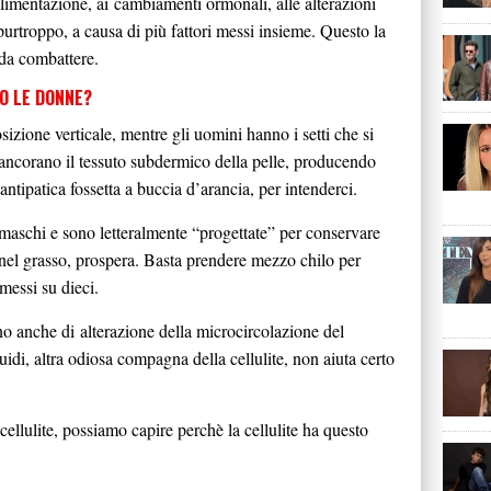
 alimentazione, ai cambiamenti ormonali, alle alterazioni
urtroppo, a causa di più fattori messi insieme. Questo la
 da combattere.
O LE DONNE?
izione verticale, mentre gli uomini hanno i setti che si
ancorano il tessuto subdermico della pelle, producendo
antipatica fossetta a buccia d’arancia, per intenderci.
maschi e sono letteralmente “progettate” per conservare
, nel grasso, prospera. Basta prendere mezzo chilo per
messi su dieci.
no anche di alterazione della microcircolazione del
uidi, altra odiosa compagna della cellulite, non aiuta certo
llulite, possiamo capire perchè la cellulite ha questo