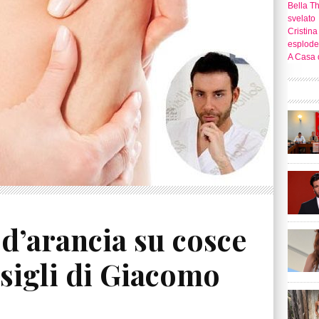
Bella T
svelato
Cristina
esplode
A Casa d
d’arancia su cosce
nsigli di Giacomo