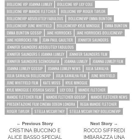
BOLLICINE VIP JOANNA LUMLEY
BOLLICINE VIP LILY COLE
BOLLICINE VIP MANDIE FLETCHER
BOLLICINE VIP ROGER TAYLOR
BOLLICINEVIP ABSOLUTELY FABULOUS
BOLLICINEVIP EMMA BUNTON
BOLLICINEVIP JUNE WHITFIELD
BOLLICINEVIP KYLIE MINOGUE
EMMA BUNTON
EMMA BUNTON GOSSIP
JANE HORROCKS
JANE HORROCKS BOLLICINEVIP
JANE HORROCKS FIM
JEAN PAUL GAULTIER
JENNIFER SAUNDERS
JENNIFER SAUNDERS ABSOLUTELY FABULOUS
JENNIFER SAUNDERS E JOANNA LUMLEY
JENNIFER SAUNDERS FILM
JENNIFER SAUNDERS SCENOGRAFIA
JOANNA LUMLEY
JOANNA LUMLEY FILM
JOANNA LUMLEY GOSSIP
JOANNA LUMLEY NEWS
JULIA SAWALHA
JULIA SAWALHA BOLLICINEVIP
JULIA SAWALHA FILM
JUNE WHITFIELD
JUNE WHITFIELD FILM
KATE MOSS
KYLIE MINOGUE
KYLIE MINOGUE E JOSHUA SASSE
LILY COLE
MANDIE FLETCHER
MANDIE FLETCHER FILM
MANDIE FLETCHER GOSSIP
MANDIE FLETCHER NEWS
PRESENTAZIONE FILM CINEMA ODEON LONDRA
REGIA MANDIE FLETCHER
ROGER TAYLOR
STELLA MCCARTNEY
STELLA MCCARTNEY BOLLICINEVIP
← Previous Story
Next Story →
CRISTINA BUCCINO E
ROCCO SIFFREDI
ALICE BASSO SPECIAL
IMBARAZZA UNA