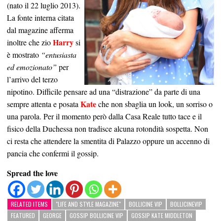
(nato il 22 luglio 2013).
La fonte interna citata
dal magazine afferma
Harry
inoltre che zio
si
è mostrato
“entusiasta
ed emozionato”
per
l’arrivo del terzo
nipotino. Difficile pensare ad una “distrazione” da parte di una
Kate
sempre attenta e posata
che non sbaglia un look, un sorriso o
una parola. Per il momento però dalla Casa Reale tutto tace e il
fisico della Duchessa non tradisce alcuna rotondità sospetta. Non
ci resta che attendere la smentita di Palazzo oppure un accenno di
pancia che confermi il gossip.
Spread the love
RELATED ITEMS
"LIFE AND STYLE MAGAZINE"
BOLLICINE VIP
BOLLICINEVIP
FEATURED
GEORGE
GOSSIP BOLLICINE VIP
GOSSIP KATE MIDDLETON