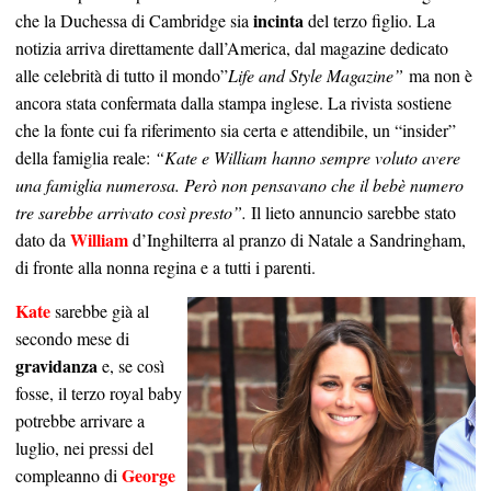
incinta
che la Duchessa di Cambridge sia
del terzo figlio. La
notizia arriva direttamente dall’America, dal magazine dedicato
alle celebrità di tutto il mondo”
Life and Style Magazine”
ma non è
ancora stata confermata dalla stampa inglese. La rivista sostiene
che la fonte cui fa riferimento sia certa e attendibile, un “insider”
della famiglia reale:
“Kate e William hanno sempre voluto avere
una famiglia numerosa. Però non pensavano che il bebè numero
tre sarebbe arrivato così presto”.
Il lieto annuncio sarebbe stato
William
dato da
d’Inghilterra al pranzo di Natale a Sandringham,
di fronte alla nonna regina e a tutti i parenti.
Kate
sarebbe già al
secondo mese di
gravidanza
e, se così
fosse, il terzo royal baby
potrebbe arrivare a
luglio, nei pressi del
George
compleanno di