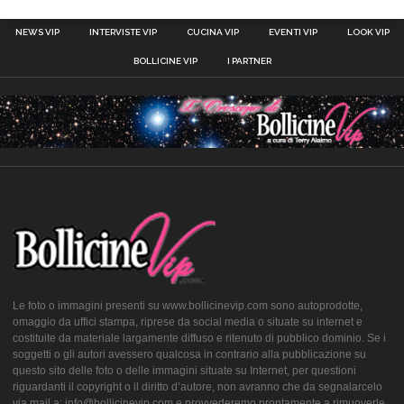
NEWS VIP
INTERVISTE VIP
CUCINA VIP
EVENTI VIP
LOOK VIP
BOLLICINE VIP
I PARTNER
Le foto o immagini presenti su www.bollicinevip.com sono autoprodotte,
omaggio da uffici stampa, riprese da social media o situate su internet e
costituite da materiale largamente diffuso e ritenuto di pubblico dominio. Se i
soggetti o gli autori avessero qualcosa in contrario alla pubblicazione su
questo sito delle foto o delle immagini situate su Internet, per questioni
riguardanti il copyright o il diritto d’autore, non avranno che da segnalarcelo
via mail a: info@bollicinevip.com e provvederemo prontamente a rimuoverle