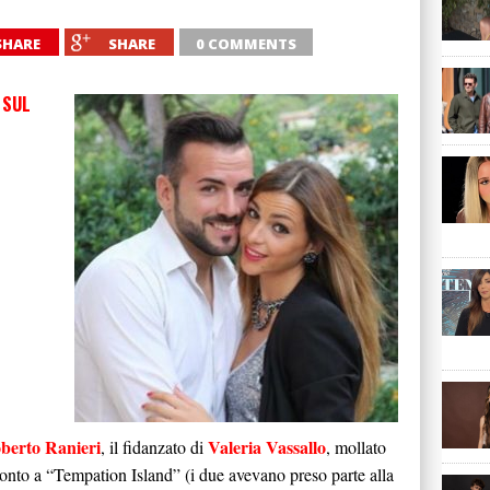
SHARE
SHARE
0 COMMENTS
 SUL
berto Ranieri
Valeria Vassallo
, il fidanzato di
, mollato
onto a “Tempation Island” (i due avevano preso parte alla