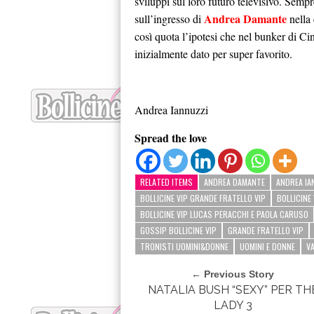
sviluppi sul loro futuro televisivo. Sempr
Andrea Damante
sull’ingresso di
nella 
così quota l’ipotesi che nel bunker di Cine
inizialmente dato per super favorito.
Andrea Iannuzzi
Spread the love
RELATED ITEMS
ANDREA DAMANTE
ANDREA IA
BOLLICINE VIP GRANDE FRATELLO VIP
BOLLICINE
BOLLICINE VIP LUCAS PERACCHI E PAOLA CARUSO
GOSSIP BOLLICINE VIP
GRANDE FRATELLO VIP
TRONISTI UOMINI&DONNE
UOMINI E DONNE
V
← Previous Story
NATALIA BUSH “SEXY” PER TH