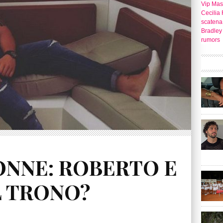
Vip Mast
Cecilia 
scatena 
Bradley
rumors
ONNE: ROBERTO E