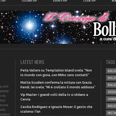
 VIP
CUCINA VIP
EVENTI VIP
LOOK VIP
BOL
LATEST NEWS
TAGS
Perla Vatiero su Temptation Island svela: “Non
BOLLIC
lo ricordo con gioia, con Mirko zero contatti”
BOLLI
Mattia Scudieri conferma la rottura con Grazia
BOLLI
ip.com
Kendi, lei svela: “Mi è crollato il mondo addosso”
riprese
GOSSI
Vip Master: i grandi volti della tv si sfidano a
te da
UOMIN
Cervia
lico
alcosa
BOLLI
Cecilia Rodriguez e Ignazio Moser: il gesto che
delle
scatena i fan
INST
uestioni