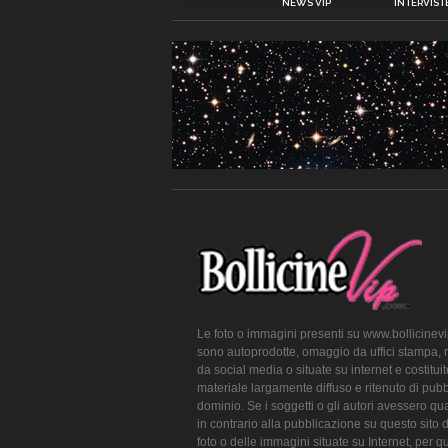
NEWS VIP
INTERVISTE
Le foto o immagini presenti su www.bollicinev
sono autoprodotte, omaggio da uffici stampa, 
da social media o situate su internet e costitui
materiale largamente diffuso e ritenuto di pubb
dominio. Se i soggetti o gli autori avessero qu
in contrario alla pubblicazione su questo sito 
foto o delle immagini situate su Internet, per q