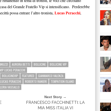
e rimanendo in tema di tronisti, le voci che circolano
casa del Grande Fratello Vip si intensificano. Perderebbe
Lucas Peracchi
città possa entrare l’altro tronista,
,
NNUZZI
AURORA BETTI
BOLLICINE
BOLLICINE VIP
 VIP LUCAS PERACCHI
BOLLICINEVIP
FEATURED
GIANMARCO VALENZA
LUCAS PERACCHI
ROBERTO RANIERI
TEMPATION ISLAND
ALERIA VASSALLO
Next Story →
E
FRANCESCO FACCHINETTI: LA
MIA MISS ITALIA VI