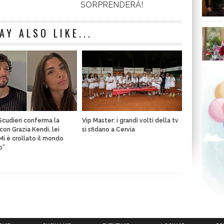
AY ALSO LIKE...
Scudieri conferma la
Vip Master: i grandi volti della tv
con Grazia Kendi, lei
si sfidano a Cervia
“Mi è crollato il mondo
o”