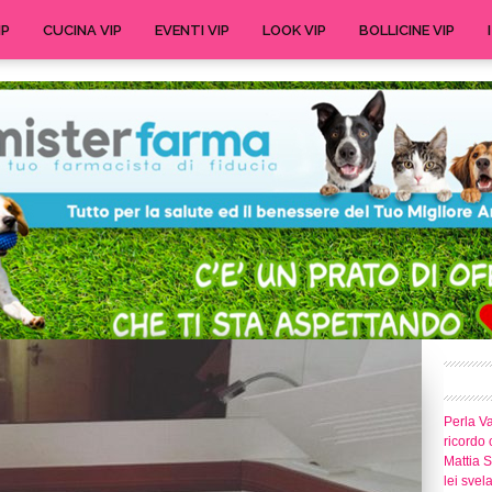
IP
CUCINA VIP
EVENTI VIP
LOOK VIP
BOLLICINE VIP
Perla Va
ricordo 
Mattia S
lei svel