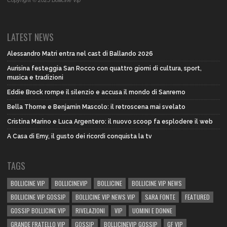
Copyright © 2025 Bollicine Vip
LATEST NEWS
Alessandro Matri entra nel cast di Ballando 2026
Aurisina festeggia San Rocco con quattro giorni di cultura, sport,
musica e tradizioni
Eddie Brock rompe il silenzio e accusa il mondo di Sanremo
Bella Thorne e Benjamin Mascolo: il retroscena mai svelato
Cristina Marino e Luca Argentero: il nuovo scoop fa esplodere il web
A Casa di Emy, il gusto dei ricordi conquista la tv
TAGS
BOLLICINE VIP
BOLLICINEVIP
BOLLICINE
BOLLICINE VIP NEWS
BOLLICINE VIP GOSSIP
BOLLICINE VIP NEWS VIP
SARA FONTE
FEATURED
GOSSIP BOLLICINE VIP
RIVELAZIONI
VIP
UOMINI E DONNE
GRANDE FRATELLO VIP
GOSSIP
BOLLICINEVIP GOSSIP
GF VIP