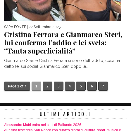
SARA FONTE
| 22 Settembre 2025
Cristina Ferrara e Gianmarco Steri,
lui conferma l’addio e lei svela:
“Tanta superficialità”
Gianmarco Steri e Cristina Ferrara si sono detti addio, cosa ha
detto lei sui social Gianmarco Steri dopo le...
Page 1 of 7
1
2
3
4
5
6
7
ULTIMI ARTICOLI
Alessandro Matri entra nel cast di Ballando 2026
Aurisina festeggia San Rocco con quattro giorni di cultura, sport, musica e