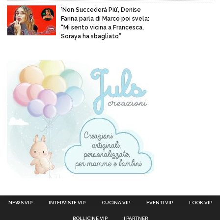
‘Non Succederà Più’, Denise
Farina parla di Marco poi svela:
“Mi sento vicina a Francesca,
Soraya ha sbagliato”
NEWS VIP
INTERVISTE VIP
CUCINA VIP
EVENTI VIP
LOOK VIP
BOLLICINE VIP
I PARTNER