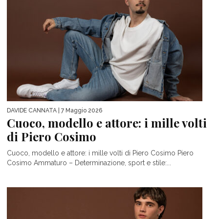
DAVIDE CANNATA
| 7 Maggio 2026
Cuoco, modello e attore: i mille volti
di Piero Cosimo
Cuoco, modello e attore: i mille volti di Piero Cosimo Piero
Cosimo Ammaturo – Determinazione, sport e stile:...