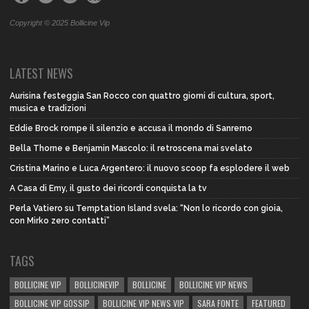
Copyright © 2025 Bollicine Vip
LATEST NEWS
Aurisina festeggia San Rocco con quattro giorni di cultura, sport,
musica e tradizioni
Eddie Brock rompe il silenzio e accusa il mondo di Sanremo
Bella Thorne e Benjamin Mascolo: il retroscena mai svelato
Cristina Marino e Luca Argentero: il nuovo scoop fa esplodere il web
A Casa di Emy, il gusto dei ricordi conquista la tv
Perla Vatiero su Temptation Island svela: “Non lo ricordo con gioia,
con Mirko zero contatti”
TAGS
BOLLICINE VIP
BOLLICINEVIP
BOLLICINE
BOLLICINE VIP NEWS
BOLLICINE VIP GOSSIP
BOLLICINE VIP NEWS VIP
SARA FONTE
FEATURED