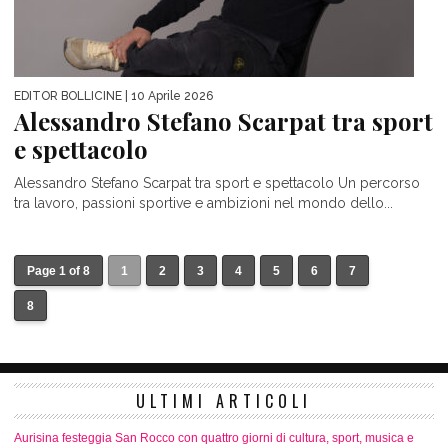
EDITOR BOLLICINE
| 10 Aprile 2026
Alessandro Stefano Scarpat tra sport
e spettacolo
Alessandro Stefano Scarpat tra sport e spettacolo Un percorso
tra lavoro, passioni sportive e ambizioni nel mondo dello...
Page 1 of 8
1
2
3
4
5
6
7
8
ULTIMI ARTICOLI
Aurisina festeggia San Rocco con quattro giorni di cultura, sport, musica e