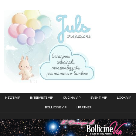
NEWS VIP
INTERVISTE VIP
CUCINA VIP
EVENTI VIP
LOOK VIP
BOLLICINE VIP
I PARTNER