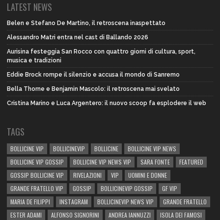
LATEST NEWS
Belen e Stefano De Martino, il retroscena inaspettato
Alessandro Matri entra nel cast di Ballando 2026
Aurisina festeggia San Rocco con quattro giorni di cultura, sport,
musica e tradizioni
Eddie Brock rompe il silenzio e accusa il mondo di Sanremo
Bella Thorne e Benjamin Mascolo: il retroscena mai svelato
Cristina Marino e Luca Argentero: il nuovo scoop fa esplodere il web
TAGS
BOLLICINE VIP
BOLLICINEVIP
BOLLICINE
BOLLICINE VIP NEWS
BOLLICINE VIP GOSSIP
BOLLICINE VIP NEWS VIP
SARA FONTE
FEATURED
GOSSIP BOLLICINE VIP
RIVELAZIONI
VIP
UOMINI E DONNE
GRANDE FRATELLO VIP
GOSSIP
BOLLICINEVIP GOSSIP
GF VIP
MARIA DE FILIPPI
INSTAGRAM
BOLLICINEVIP NEWS VIP
GRANDE FRATELLO
ESTER ADAMI
ALFONSO SIGNORINI
ANDREA IANNUZZI
ISOLA DEI FAMOSI