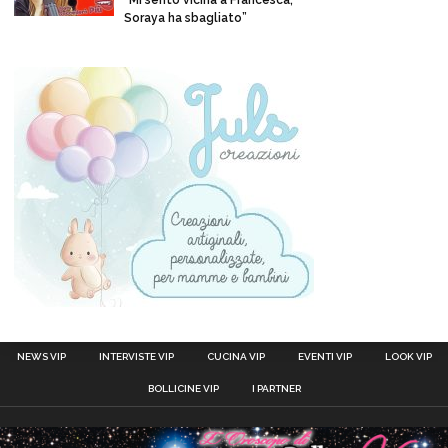
“Mi sento vicina a Francesca,
Soraya ha sbagliato”
NEWS VIP
INTERVISTE VIP
CUCINA VIP
EVENTI VIP
LOOK VIP
BOLLICINE VIP
I PARTNER