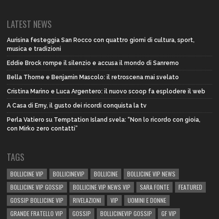
LATEST NEWS
Aurisina festeggia San Rocco con quattro giorni di cultura, sport,
musica e tradizioni
Eddie Brock rompe il silenzio e accusa il mondo di Sanremo
Bella Thorne e Benjamin Mascolo: il retroscena mai svelato
Cristina Marino e Luca Argentero: il nuovo scoop fa esplodere il web
A Casa di Emy, il gusto dei ricordi conquista la tv
Perla Vatiero su Temptation Island svela: “Non lo ricordo con gioia,
con Mirko zero contatti”
TAGS
BOLLICINE VIP
BOLLICINEVIP
BOLLICINE
BOLLICINE VIP NEWS
BOLLICINE VIP GOSSIP
BOLLICINE VIP NEWS VIP
SARA FONTE
FEATURED
GOSSIP BOLLICINE VIP
RIVELAZIONI
VIP
UOMINI E DONNE
GRANDE FRATELLO VIP
GOSSIP
BOLLICINEVIP GOSSIP
GF VIP