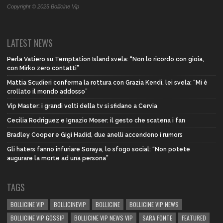
Copyright © 2025 Bollicine Vip
LATEST NEWS
Perla Vatiero su Temptation Island svela: “Non lo ricordo con gioia,
con Mirko zero contatti”
Mattia Scudieri conferma la rottura con Grazia Kendi, lei svela: “Mi è
crollato il mondo addosso”
Vip Master: i grandi volti della tv si sfidano a Cervia
Cecilia Rodriguez e Ignazio Moser: il gesto che scatena i fan
Bradley Cooper e Gigi Hadid, due anelli accendono i rumors
Gli haters fanno infuriare Soraya, lo sfogo social: “Non potete
augurare la morte ad una persona”
TAGS
BOLLICINE VIP
BOLLICINEVIP
BOLLICINE
BOLLICINE VIP NEWS
BOLLICINE VIP GOSSIP
BOLLICINE VIP NEWS VIP
SARA FONTE
FEATURED