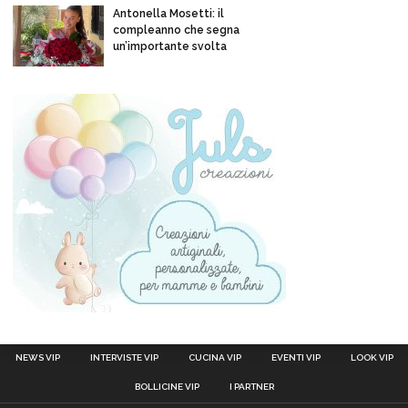
Antonella Mosetti: il
compleanno che segna
un’importante svolta
NEWS VIP
INTERVISTE VIP
CUCINA VIP
EVENTI VIP
LOOK VIP
BOLLICINE VIP
I PARTNER