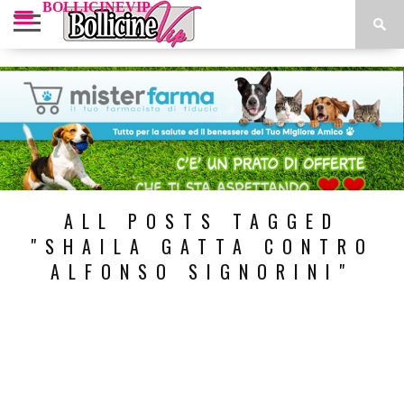
BOLLICINEVIP
NEWS
VIP
INTERVISTE
CUCINA
EVENTI
LOOK
BOLLICINE
I
VIP
VIP
VIP
VIP
VIP
PARTNER
ALL POSTS TAGGED
"SHAILA GATTA CONTRO
ALFONSO SIGNORINI"