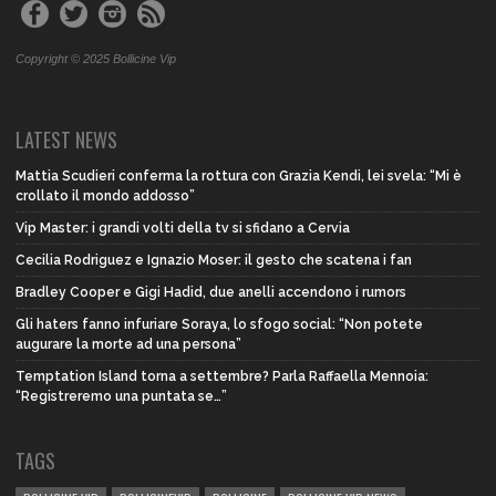
Copyright © 2025 Bollicine Vip
LATEST NEWS
Mattia Scudieri conferma la rottura con Grazia Kendi, lei svela: “Mi è
crollato il mondo addosso”
Vip Master: i grandi volti della tv si sfidano a Cervia
Cecilia Rodriguez e Ignazio Moser: il gesto che scatena i fan
Bradley Cooper e Gigi Hadid, due anelli accendono i rumors
Gli haters fanno infuriare Soraya, lo sfogo social: “Non potete
augurare la morte ad una persona”
Temptation Island torna a settembre? Parla Raffaella Mennoia:
“Registreremo una puntata se…”
TAGS