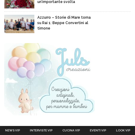
un’importante svolta
Azzurro – Storie di Mare torna
su Rai 1: Beppe Convertini al
timone
NEWS VIP
INTERVISTE VIP
CUCINA VIP
EVENTI VIP
LOOK VIP