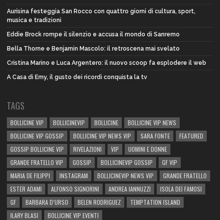
Aurisina festeggia San Rocco con quattro giorni di cultura, sport,
musica e tradizioni
Eddie Brock rompe il silenzio e accusa il mondo di Sanremo
Bella Thorne e Benjamin Mascolo: il retroscena mai svelato
Cristina Marino e Luca Argentero: il nuovo scoop fa esplodere il web
A Casa di Emy, il gusto dei ricordi conquista la tv
TAGS
BOLLICINE VIP
BOLLICINEVIP
BOLLICINE
BOLLICINE VIP NEWS
BOLLICINE VIP GOSSIP
BOLLICINE VIP NEWS VIP
SARA FONTE
FEATURED
GOSSIP BOLLICINE VIP
RIVELAZIONI
VIP
UOMINI E DONNE
GRANDE FRATELLO VIP
GOSSIP
BOLLICINEVIP GOSSIP
GF VIP
MARIA DE FILIPPI
INSTAGRAM
BOLLICINEVIP NEWS VIP
GRANDE FRATELLO
ESTER ADAMI
ALFONSO SIGNORINI
ANDREA IANNUZZI
ISOLA DEI FAMOSI
GF
BARBARA D’URSO
BELEN RODRIGUEZ
TEMPTATION ISLAND
ILARY BLASI
BOLLICINE VIP EVENTI