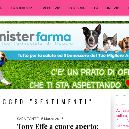
IP
CUCINA VIP
EVENTI VIP
LOOK VIP
BOLLICINE VIP
AGGED "SENTIMENTI"
Aurisina
cultura,
SARA FONTE
| 6 Marzo 2026
Eddie Br
Tony Effe a cuore aperto:
Sanrem