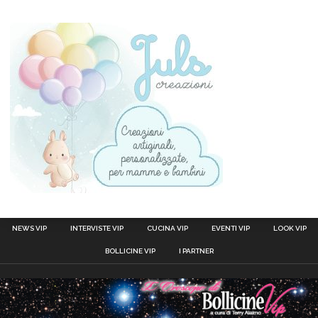
NEWS VIP
INTERVISTE VIP
CUCINA VIP
EVENTI VIP
LOOK VIP
BOLLICINE VIP
I PARTNER