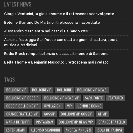
LATEST NEWS
Giorgia Venturini, la gioia enorme e il retroscena sconvolgente
Belen e Stefano De Martino, il retroscena inaspettato
Alessandro Matri entra nel cast di Ballando 2026
Aurisina festeggia San Rocco con quattro giorni di cultura, sport,
musica e tradizioni
Eddie Brock rompe il silenzio e accusa il mondo di Sanremo
Bella Thorne e Benjamin Mascolo: il retroscena mai svelato
TAGS
BOLLICINE VIP
BOLLICINEVIP
BOLLICINE
BOLLICINE VIP NEWS
BOLLICINE VIP GOSSIP
BOLLICINE VIP NEWS VIP
SARA FONTE
FEATURED
GOSSIP BOLLICINE VIP
RIVELAZIONI
VIP
UOMINI E DONNE
GRANDE FRATELLO VIP
GOSSIP
BOLLICINEVIP GOSSIP
GF VIP
MARIA DE FILIPPI
INSTAGRAM
BOLLICINEVIP NEWS VIP
GRANDE FRATELLO
ESTER ADAMI
ALFONSO SIGNORINI
ANDREA IANNUZZI
ISOLA DEI FAMOSI