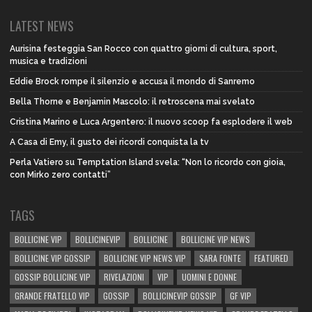
LATEST NEWS
Aurisina festeggia San Rocco con quattro giorni di cultura, sport,
musica e tradizioni
Eddie Brock rompe il silenzio e accusa il mondo di Sanremo
Bella Thorne e Benjamin Mascolo: il retroscena mai svelato
Cristina Marino e Luca Argentero: il nuovo scoop fa esplodere il web
A Casa di Emy, il gusto dei ricordi conquista la tv
Perla Vatiero su Temptation Island svela: “Non lo ricordo con gioia,
con Mirko zero contatti”
TAGS
BOLLICINE VIP
BOLLICINEVIP
BOLLICINE
BOLLICINE VIP NEWS
BOLLICINE VIP GOSSIP
BOLLICINE VIP NEWS VIP
SARA FONTE
FEATURED
GOSSIP BOLLICINE VIP
RIVELAZIONI
VIP
UOMINI E DONNE
GRANDE FRATELLO VIP
GOSSIP
BOLLICINEVIP GOSSIP
GF VIP