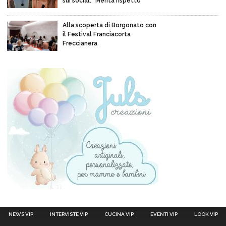
sui social: “Merita rispetto”
Alla scoperta di Borgonato con
il Festival Franciacorta
Freccianera
NEWS VIP
INTERVISTE VIP
CUCINA VIP
EVENTI VIP
LOOK VIP