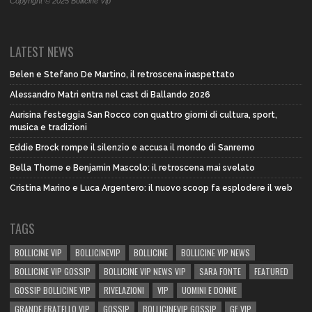
Copyright © 2025 Bollicine Vip
LATEST NEWS
Belen e Stefano De Martino, il retroscena inaspettato
Alessandro Matri entra nel cast di Ballando 2026
Aurisina festeggia San Rocco con quattro giorni di cultura, sport,
musica e tradizioni
Eddie Brock rompe il silenzio e accusa il mondo di Sanremo
Bella Thorne e Benjamin Mascolo: il retroscena mai svelato
Cristina Marino e Luca Argentero: il nuovo scoop fa esplodere il web
TAGS
BOLLICINE VIP
BOLLICINEVIP
BOLLICINE
BOLLICINE VIP NEWS
BOLLICINE VIP GOSSIP
BOLLICINE VIP NEWS VIP
SARA FONTE
FEATURED
GOSSIP BOLLICINE VIP
RIVELAZIONI
VIP
UOMINI E DONNE
GRANDE FRATELLO VIP
GOSSIP
BOLLICINEVIP GOSSIP
GF VIP