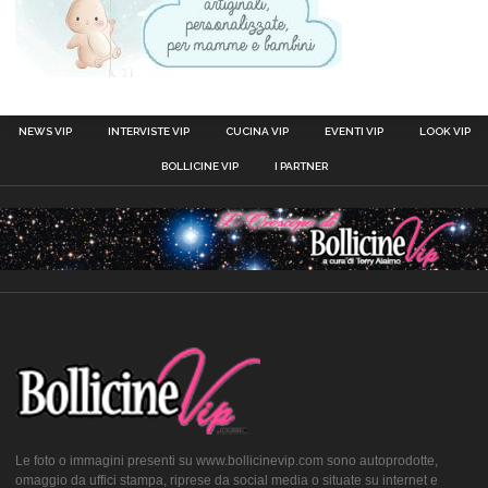
NEWS VIP
INTERVISTE VIP
CUCINA VIP
EVENTI VIP
LOOK VIP
BOLLICINE VIP
I PARTNER
Le foto o immagini presenti su www.bollicinevip.com sono autoprodotte,
omaggio da uffici stampa, riprese da social media o situate su internet e