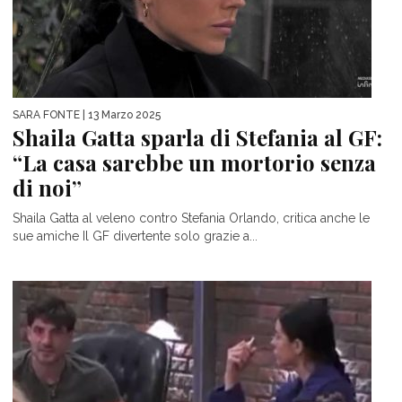
SARA FONTE
| 13 Marzo 2025
Shaila Gatta sparla di Stefania al GF:
“La casa sarebbe un mortorio senza
di noi”
Shaila Gatta al veleno contro Stefania Orlando, critica anche le
sue amiche Il GF divertente solo grazie a...