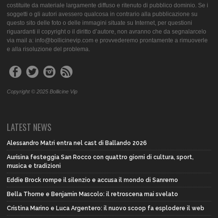
costituite da materiale largamente diffuso e ritenuto di pubblico dominio. Se i
soggetti o gli autori avessero qualcosa in contrario alla pubblicazione su
questo sito delle foto o delle immagini situate su Internet, per questioni
riguardanti il copyright o il diritto d’autore, non avranno che da segnalarcelo
via mail a: info@bollicinevip.com e provvederemo prontamente a rimuoverle
e alla risoluzione del problema.
Copyright © 2025 Bollicine Vip
LATEST NEWS
Alessandro Matri entra nel cast di Ballando 2026
Aurisina festeggia San Rocco con quattro giorni di cultura, sport,
musica e tradizioni
Eddie Brock rompe il silenzio e accusa il mondo di Sanremo
Bella Thorne e Benjamin Mascolo: il retroscena mai svelato
Cristina Marino e Luca Argentero: il nuovo scoop fa esplodere il web